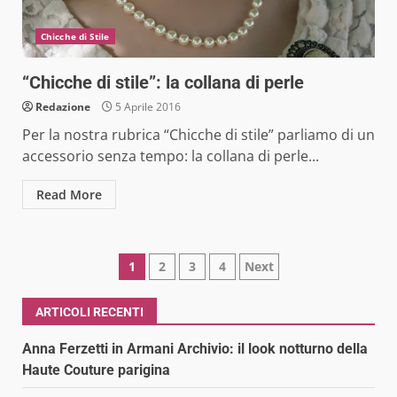
Chicche di Stile
“Chicche di stile”: la collana di perle
Redazione
5 Aprile 2016
Per la nostra rubrica “Chicche di stile” parliamo di un
accessorio senza tempo: la collana di perle...
Read More
Paginazione
1
2
3
4
Next
degli
ARTICOLI RECENTI
articoli
Anna Ferzetti in Armani Archivio: il look notturno della
Haute Couture parigina