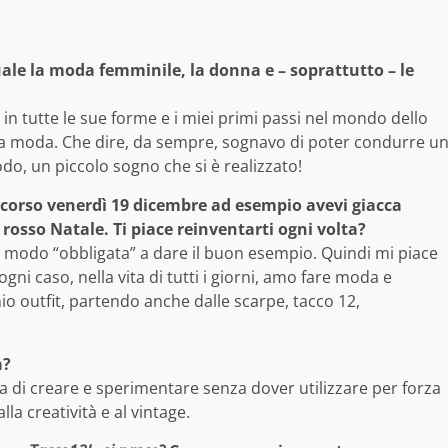
le la moda femminile, la donna e – soprattutto – le
n tutte le sue forme e i miei primi passi nel mondo dello
la moda. Che dire, da sempre, sognavo di poter condurre u
do, un piccolo sogno che si è realizzato!
scorso venerdì 19 dicembre ad esempio avevi giacca
e rosso Natale. Ti piace reinventarti ogni volta?
odo “obbligata” a dare il buon esempio. Quindi mi piace
ogni caso, nella vita di tutti i giorni, amo fare moda e
 outfit, partendo anche dalle scarpe, tacco 12,
a?
a di creare e sperimentare senza dover utilizzare per forza
la creatività e al vintage.