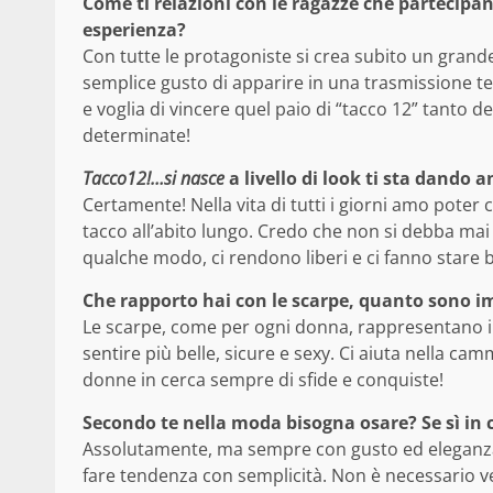
Come ti relazioni con le ragazze che partecipa
esperienza?
Con tutte le protagoniste si crea subito un grand
semplice gusto di apparire in una trasmissione te
e voglia di vincere quel paio di “tacco 12” tant
determinate!
Tacco12!…si nasce
a livello di look ti sta dando a
Certamente! Nella vita di tutti i giorni amo poter 
tacco all’abito lungo. Credo che non si debba mai s
qualche modo, ci rendono liberi e ci fanno stare 
Che rapporto hai con le scarpe, quanto sono i
Le scarpe, come per ogni donna, rappresentano il 7
sentire più belle, sicure e sexy. Ci aiuta nella ca
donne in cerca sempre di sfide e conquiste!
Secondo te nella moda bisogna osare? Se sì in
Assolutamente, ma sempre con gusto ed eleganza
fare tendenza con semplicità. Non è necessario v