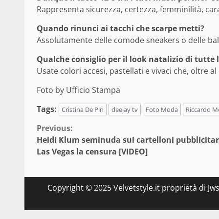
Rappresenta sicurezza, certezza, femminilità, ca
Quando rinunci ai tacchi che scarpe metti?
Assolutamente delle comode sneakers o delle ball
Qualche consiglio per il look natalizio di tutte
Usate colori accesi, pastellati e vivaci che, oltre 
Foto by Ufficio Stampa
Tags:
Cristina De Pin
deejay tv
Foto Moda
Riccardo M
Continue
Previous:
Heidi Klum seminuda sui cartelloni pubblicitar
Reading
Las Vegas la censura [VIDEO]
Copyright © 2025 Velvetstyle.it proprietà di Jw