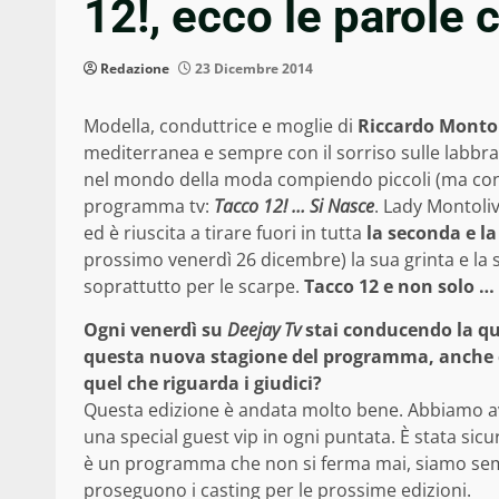
12!, ecco le parole 
Redazione
23 Dicembre 2014
Modella, conduttrice e moglie di
Riccardo Monto
mediterranea e sempre con il sorriso sulle labbr
nel mondo della moda compiendo piccoli (ma convi
programma tv:
Tacco 12! … Si Nasce
. Lady Montoliv
ed è riuscita a tirare fuori in tutta
la seconda e la
prossimo venerdì 26 dicembre) la sua grinta e la 
soprattutto per le scarpe.
Tacco 12 e non solo …
Ogni venerdì su
Deejay Tv
stai conducendo la qu
questa nuova stagione del programma, anche co
quel che riguarda i giudici?
Questa edizione è andata molto bene. Abbiamo avu
una special guest vip in ogni puntata. È stata si
è un programma che non si ferma mai, siamo sempr
proseguono i casting per le prossime edizioni.