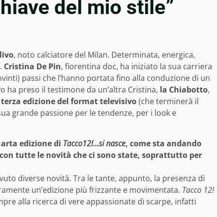
chiave del mio stile”
livo
, noto calciatore del Milan. Determinata, energica,
a.
Cristina De Pin
, fiorentina doc, ha iniziato la sua carriera
nti) passi che l’hanno portata fino alla conduzione di un
o ha preso il testimone da un’altra Cristina,
la Chiabotto
,
 terza edizione del format televisivo
(che terminerà il
sua grande passione per le tendenze, per i look e
arta edizione di
Tacco12!…si nasce
, come sta andando
n tutte le novità che ci sono state, soprattutto per
to diverse novità. Tra le tante, appunto, la presenza di
curamente un’edizione più frizzante e movimentata.
Tacco 12!
e alla ricerca di vere appassionate di scarpe, infatti