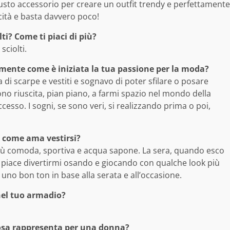
giusto accessorio per creare un outfit trendy e perfettamente
cità e basta davvero poco!
ti? Come ti piaci di più?
sciolti.
mente come è iniziata la tua passione per la moda?
di scarpe e vestiti e sognavo di poter sfilare o posare
sono riuscita, pian piano, a farmi spazio nel mondo della
sso. I sogni, se sono veri, si realizzando prima o poi,
n e come ama vestirsi?
e più comoda, sportiva e acqua sapone. La sera, quando esco
i piace divertirmi osando e giocando con qualche look più
uno bon ton in base alla serata e all’occasione.
nel tuo armadio?
 Cosa rappresenta per una donna?