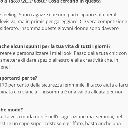
no a
Tacco12!…si nasce?
Cosa cercano in questa
e feeling. Sono ragazze che non partecipano solo per il
levisiva, ma in primis per gareggiare. C’é vera competizione
o desiderato. Insomma queste giovani donne sono davvero
nche alcuni spunti per la tua vita di tutti i giorni?
creare e personalizzare i miei look. Passo dalla tuta chic con
mettere di dare spazio all’estro e alla creatività che, in
bene!
mportanti per te?
0 per cento della sicurezza femminile. Il tacco aiuta a farc
mminata e ci slancia … insomma è una valida alleata per noi
 che modo?
. La vera moda non è nell’esagerazione ma, semmai, nel
estire un capo super costoso o griffato, basta anche una