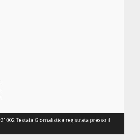
:
à
i
21002 Testata Giornalistica registrata presso il