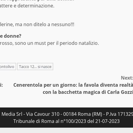
rattere e determinazione.
erine, ma non ditelo a nessuno!!!
 le donne?
al rosso, sono un must per il periodo natalizio.
ontolivo
Tacco 12... si nasce
Next
i:
Cenerentola per un giorno: la favola diventa realt
con la bacchetta magica di Carla Gozz
s Media Srl - Via Cavour 310 - 00184 Roma (RM) - P.Iva 171329
Tribunale di Roma al n°100/2023 del 21-07-2023