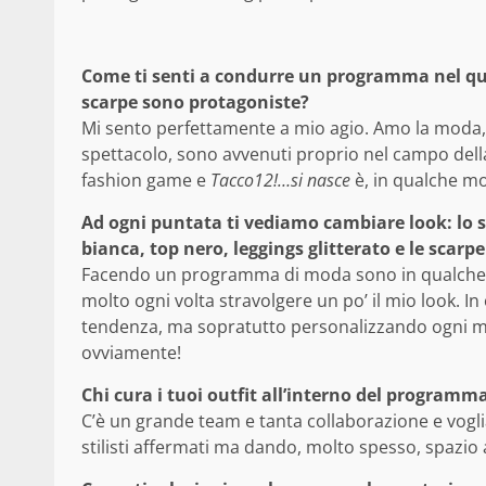
Come ti senti a condurre un programma nel qua
scarpe sono protagoniste?
Mi sento perfettamente a mio agio. Amo la moda, i
spettacolo, sono avvenuti proprio nel campo del
fashion game e
Tacco12!…si nasce
è, in qualche mo
Ad ogni puntata ti vediamo cambiare look: lo 
bianca, top nero, leggings glitterato e le scarp
Facendo un programma di moda sono in qualche m
molto ogni volta stravolgere un po’ il mio look. In 
tendenza, ma sopratutto personalizzando ogni mio
ovviamente!
Chi cura i tuoi outfit all’interno del programm
C’è un grande team e tanta collaborazione e vogli
stilisti affermati ma dando, molto spesso, spazio al