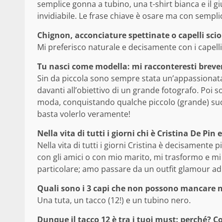
semplice gonna a tubino, una t-shirt bianca e il 
invidiabile. Le frase chiave è osare ma con sempli
Chignon, acconciature spettinate o capelli sciol
Mi preferisco naturale e decisamente con i capelli 
Tu nasci come modella: mi racconteresti breve
Sin da piccola sono sempre stata un’appassionata 
davanti all’obiettivo di un grande fotografo. Poi 
moda, conquistando qualche piccolo (grande) succe
basta volerlo veramente!
Nella vita di tutti i giorni chi è Cristina De Pi
Nella vita di tutti i giorni Cristina è decisament
con gli amici o con mio marito, mi trasformo e m
particolare; amo passare da un outfit glamour ad 
Quali sono i 3 capi che non possono mancare 
Una tuta, un tacco (12!) e un tubino nero.
Dunque il tacco 12 è tra i tuoi must: perché?