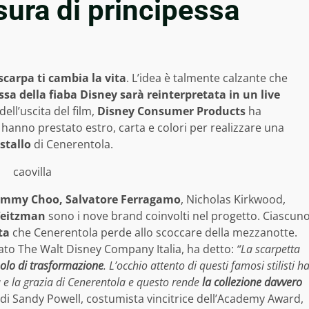
sura di principessa
scarpa ti cambia la vita
. L’idea è talmente calzante che
ssa della fiaba Disney sarà reinterpretata in un live
ll’uscita del film,
Disney Consumer Products
ha
hanno prestato estro, carta e colori per realizzare una
istallo
di Cenerentola.
Jimmy Choo, Salvatore Ferragamo
, Nicholas Kirkwood,
Weitzman
sono i nove brand coinvolti nel progetto. Ciascun
ta
che Cenerentola perde allo scoccare della mezzanotte.
ato The Walt Disney Company Italia, ha detto:
“La scarpetta
olo di trasformazione
. L’occhio attento di questi famosi stilisti h
a e la grazia di Cenerentola e questo rende
la collezione davvero
a di Sandy Powell, costumista vincitrice dell’Academy Award,