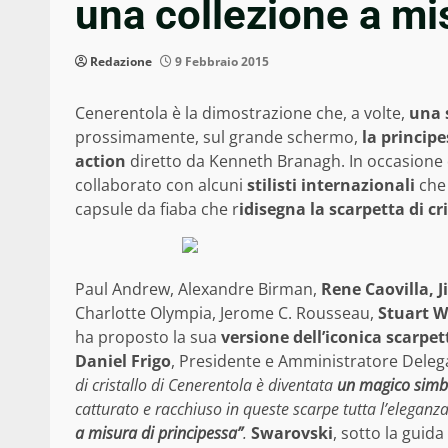
una collezione a mi
Redazione
9 Febbraio 2015
Cenerentola è la dimostrazione che, a volte,
una 
prossimamente, sul grande schermo,
la principe
action
diretto da Kenneth Branagh. In occasione de
collaborato con alcuni
stilisti internazionali
che 
capsule da fiaba che r
idisegna la scarpetta di cr
Paul Andrew, Alexandre Birman,
Rene Caovilla, 
Charlotte Olympia, Jerome C. Rousseau,
Stuart 
ha proposto la sua
versione dell’iconica scarpet
Daniel Frigo
, Presidente e Amministratore Deleg
di cristallo di Cenerentola è diventata
un magico simb
catturato e racchiuso in queste scarpe tutta l’eleganz
a misura di principessa”
.
Swarovski
, sotto la guid