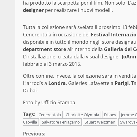
ha prodotto la scarpetta per il film. Non solo. L’a
designer
per realizzare i nuovi modelli.
Tutta la collezione sarà svelata il prossimo 13 febb
Cenerentola in occasione del
Festival Internazi
disponibile in tutto il mondo negli store designati e 
department store
all’interno della
Galleria del 
L’installazione, creata dalla visual designer
JoAnn
febbraio al 3 marzo 2015.
Oltre confine, invece, la collezione sarà in vendit
Harrod’s a
Londra
, Galeries Lafayette a
Parigi
, T
Dubai.
Foto by Ufficio Stampa
Tags:
Cenerentola
Charlotte Olympia
Disney
Jerome C
Caovilla
Salvatore Ferragamo
Stuart Weitzman
Swarovsk
Continue
Previous: