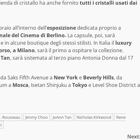
zienda di cristallo ha anche fornito
tutti i cristalli usati dai
raio all’interno dell’
esposizione
dedicata proprio a
onale del Cinema di Berlino.
La capsule, poi, sarà
in alcune boutique degli stessi stilisti. In Italia il
luxury
Corso, a Milano
, sarà il primo a ospitare la collezione.
 Tan
, sarà sistemata al terzo piano Antonia Donna dal 17
a da Saks Fifth Avenue a
New York
e
Beverly Hills
, da
sum a
Mosca
, Isetan Shinjuku a
Tokyo
e Level Shoe District a
. Rousseau
Jimmy Choo
JoAnn Tan
Nicholas Kirkwood
Rene
i
Next