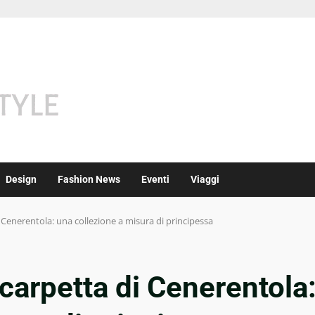
Design
Fashion News
Eventi
Viaggi
di Cenerentola: una collezione a misura di principessa
 scarpetta di Cenerentola