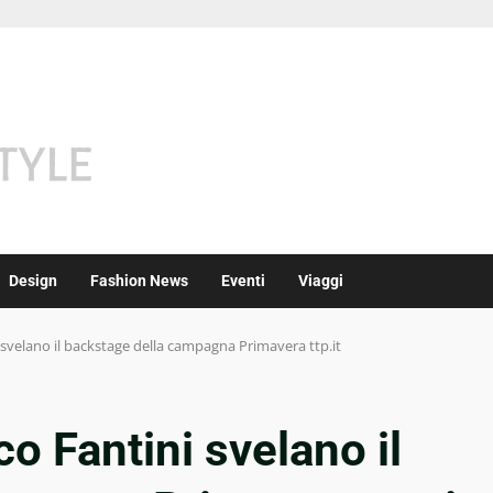
Design
Fashion News
Eventi
Viaggi
i svelano il backstage della campagna Primavera ttp.it
co Fantini svelano il