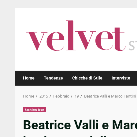
Skip
to
content
Home
Tendenze
Chicche di Stile
Interviste
Home
2015
Febbraio
19
Beatrice Valli e Marco Fantin
Fashion Icon
Beatrice Valli e Mar