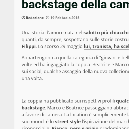
backstage della cam
Redazione
19 Febbraio 2015
Una storia d’amore nata nel
salotto più chiacchi
quanti, da sempre, sospettano sulle storie costrui
Filippi
. Lo scorso 29 maggio
lui, tronista, ha sce
Appartengono a quella categoria di “giovani e bell
volte ed ha ingaggiato la coppia. Beatrice e Marco,
sui social, qualche assaggio della nuova collezio
una volta.
La coppia ha pubblicato sui rispettivi profili
qualc
backstage
. Marco e Beatrice passeggiano abbrac
a favore di camera. La location è semplicemente la 
suo mood: è lo
street style
l’ispirazione del marc
riconoscibile.
Bianco, nero e grigio
predominano 