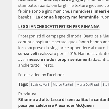
stampate, i pantaloni larghi, le texture giocano co
felpine sono a giro maniche,
i minidress lineari 
baseball.
La donna è sporty ma femminile
, l’u
LEGGI ANCHE SCATTI FETISH PER RIHANNA
Protagonisti di campagne di moda, Beatrice e Ma
continue ospitate e serate: quest’anno hanno anc
loro sorprese da sfogliare e appendere al muro. L
senza veli
realizzato per il 2015. Hanno cavalcato
aver
messo a nudo i propri sentimenti
davanti a
anche tutto il resto.
Foto e video by Facebook
Tags:
Beatrice Valli
Marco Fantini
Maria De Filippi
Ttp.i
Continue
Previous:
Rihanna ad alto tasso di sensualità: la cantan
Reading
posa per celebrare Alexander McQueen