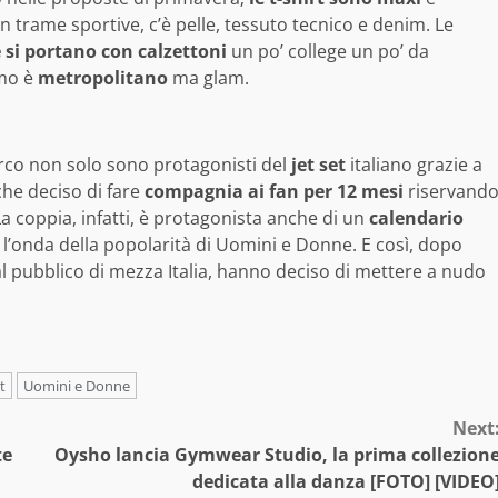
n trame sportive, c’è pelle, tessuto tecnico e denim. Le
e si portano con calzettoni
un po’ college un po’ da
omo è
metropolitano
ma glam.
rco non solo sono protagonisti del
jet set
italiano grazie a
he deciso di fare
compagnia ai fan per 12 mesi
riservand
a coppia, infatti, è protagonista anche di un
calendario
 l’onda della popolarità di Uomini e Donne. E così, dopo
l pubblico di mezza Italia, hanno deciso di mettere a nudo
t
Uomini e Donne
Next
te
Oysho lancia Gymwear Studio, la prima collezion
dedicata alla danza [FOTO] [VIDEO