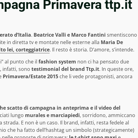
pagna Primavera ttp.it
erato d’Italia
.
Beatrice Valli e Marco Fantini
smentiscono
te in diretta tv e montate nelle esterne alla
Maria De
lto lei, corteggiatrice
. Il resto è storia. D’amore, s’intende.
i” al punto che il
fashion system
non ci ha pensato due
 infatti, sono
testimonial del brand Ttp.it
. In queste ore,
ne
Primavera/Estate 2015
che li vede protagonisti, ancora
he scatto di campagna in anteprima e il video del
ciati lungo
murales e marciapiedi
, sorridono, ammiccano
strada. E non è un caso. Il brand, infatti, resta fedele al
hio che ha fatto dell’hashtag un simbolo (strategicamente)
nelle proposte di primavera;
le t-shirt sono maxi
e