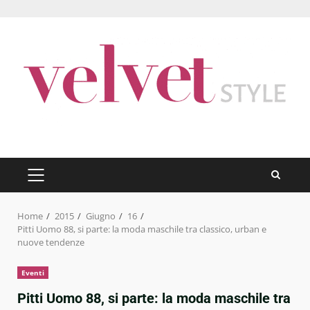
Skip
to
content
PRIMARY
MENU
Home
2015
Giugno
16
Pitti Uomo 88, si parte: la moda maschile tra classico, urban e
nuove tendenze
Eventi
Pitti Uomo 88, si parte: la moda maschile tra