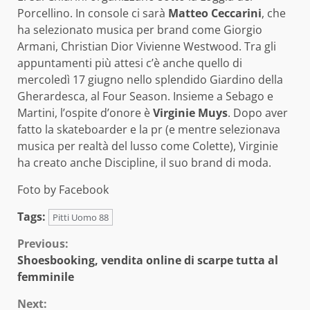
Porcellino. In console ci sarà
Matteo Ceccarini
, che
ha selezionato musica per brand come Giorgio
Armani, Christian Dior Vivienne Westwood. Tra gli
appuntamenti più attesi c’è anche quello di
mercoledì 17 giugno nello splendido Giardino della
Gherardesca, al Four Season. Insieme a Sebago e
Martini, l’ospite d’onore è
Virginie Muys
. Dopo aver
fatto la skateboarder e la pr (e mentre selezionava
musica per realtà del lusso come Colette), Virginie
ha creato anche Discipline, il suo brand di moda.
Foto by Facebook
Tags:
Pitti Uomo 88
Continue
Previous:
Shoesbooking, vendita online di scarpe tutta al
Reading
femminile
Next: