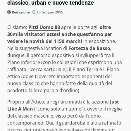
classico, urban e nuove tendenze
Redazione
16 Giugno 2015
Ci siamo:
Pitti Uomo 88
apre le porte agli
oltre
30mila visitatori attesi anche quest’anno per
vedere le novità dei 1150 marchi
in esposizione.
Nella suggestiva location di
Fortezza da Basso
,
dunque, il percorso espositivo si svilupperà tra il
Piano Inferiore (con le collezioni che esprimono una
raffinata ricerca sartoriale), il Piano Terra e il Piano
Attico (dove troverete importanti esponenti del
nuovo classico che hanno fatto della qualità del
prodotto la loro parola d’ordine).
Proprio all’Attico, a regnare infatti è la sezione
Just
Like A Man
(“come solo un uomo”), ovvero il meglio
del classico maschile, visto però dall’uomo
contemporaneo. Qui, il guardaroba è ultra raffinato
e ricco, per uno spazio espositivo che diventa un