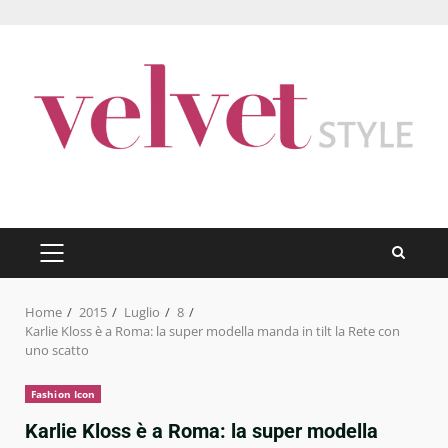
Skip
to
content
PRIMARY
MENU
Home
2015
Luglio
8
Karlie Kloss è a Roma: la super modella manda in tilt la Rete con
uno scatto
Fashion Icon
Karlie Kloss è a Roma: la super modella