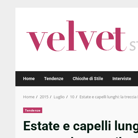
Skip
to
content
Home
Tendenze
Chicche di Stile
Interviste
Home
2015
Luglio
10
Estate e capelli lunghi: la trecc
Tendenze
Estate e capelli lun