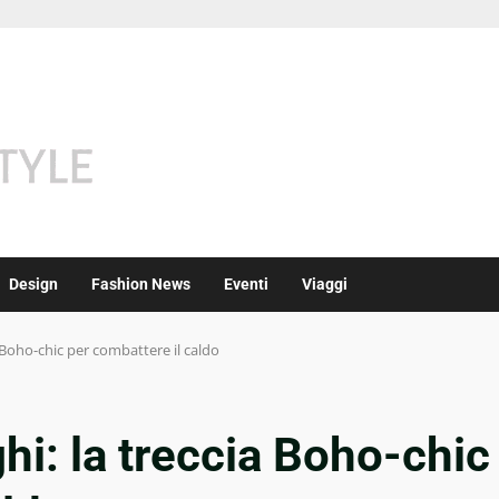
Design
Fashion News
Eventi
Viaggi
ia Boho-chic per combattere il caldo
ghi: la treccia Boho-chic