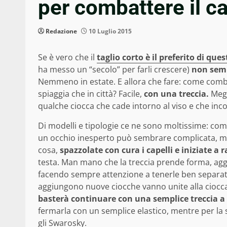
per combattere il c
Redazione
10 Luglio 2015
Se è vero che il
taglio corto è il preferito di que
ha messo un “secolo” per farli crescere)
non semp
Nemmeno in estate. E allora che fare: come combat
spiaggia che in città? Facile,
con una treccia.
Megl
qualche ciocca che cade intorno al viso e che inco
Di modelli e tipologie ce ne sono moltissime: com
un occhio inesperto può sembrare complicata, ma 
cosa,
spazzolate con cura i capelli e iniziate a r
testa. Man mano che la treccia prende forma, aggi
facendo sempre attenzione a tenerle ben separate 
aggiungono nuove ciocche vanno unite alla ciocc
basterà continuare con una semplice treccia a tr
fermarla con un semplice elastico, mentre per la
gli Swarosky.