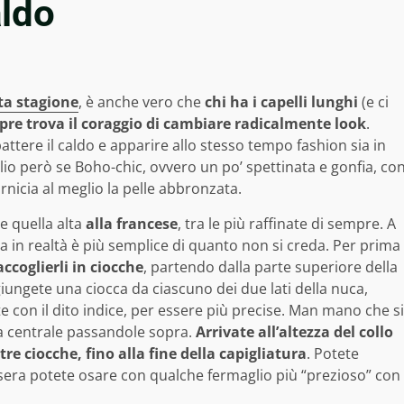
aldo
sta stagione
, è anche vero che
chi ha i capelli lunghi
(e ci
re trova il coraggio di cambiare radicalmente look
.
tere il caldo e apparire allo stesso tempo fashion sia in
io però se Boho-chic, ovvero un po’ spettinata e gonfia, co
rnicia al meglio la pelle abbronzata.
e quella alta
alla francese
, tra le più raffinate di sempre. A
in realtà è più semplice di quanto non si creda. Per prima
accoglierli in ciocche
, partendo dalla parte superiore della
ungete una ciocca da ciascuno dei due lati della nuca,
con il dito indice, per essere più precise. Man mano che si
a centrale passandole sopra.
Arrivate all’altezza del collo
e ciocche, fino alla fine della capigliatura
. Potete
 sera potete osare con qualche fermaglio più “prezioso” con