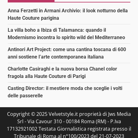
Anna Ferzetti in Armani Archivio: il look notturno della
Haute Couture parigina
La villa boho a Ibiza di Talamanca: quando il
Modernismo incontra lo spirito wild del Mediterraneo
Antinori Art Project: come una cantina toscana di 600
anni sostiene l’arte contemporanea italiana
Charlotte Casiraghi e la nuova borsa Chanel color
fragola alla Haute Couture di Parigi
Casting Director: il mestiere moda che sceglie i volti
delle passerelle
Copyright © 2025 Velvetstyle.it proprietà di Jws Media
Srl - Via Cavour 310 - 00184 Roma (RM) - P.Iva
17132921002 Testata Giornalistica registrata presso il
Tribunale di Roma al n°100/2023 del 21-07-2023