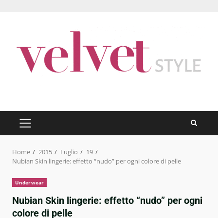
Skip
to
content
PRIMARY
MENU
Home
2015
Luglio
19
Nubian Skin lingerie: effetto “nudo” per ogni colore di pelle
Underwear
Nubian Skin lingerie: effetto “nudo” per ogni
colore di pelle