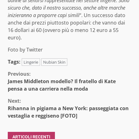
donne di sentirsi rappresentate nel settore lingerie. Sono
sicuro che, dato il nostro successo, anche altre marche
inizieranno a proporre capi simili
“. Un successo dato
anche dai prezzi piuttosto popolari: che vanno dai
16 dollari ai 60 (ovvero più o meno 12 euro a 55
euro).
Foto by Twitter
Tags:
Lingerie
Nubian Skin
Continue
Previous:
James Middleton modello? Il fratello di Kate
Reading
pensa a una carriera nella moda
Next:
Rihanna in pigiama a New York: passeggiata con
vestaglia e reggiseno [FOTO]
ARTICOLI RECENTI