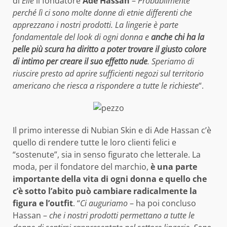
di
Elle
il fondatore
Ade Hassan
–
Probabilmente
perché lì ci sono molte donne di etnie differenti che
apprezzano i nostri prodotti. La lingerie è parte
fondamentale del look di ogni donna e
anche chi ha la
pelle più scura ha diritto a poter trovare il giusto colore
di intimo per creare il suo effetto nude
. Speriamo di
riuscire presto ad aprire sufficienti negozi sul territorio
americano che riesca a rispondere a tutte le richieste
“.
Il primo interesse di Nubian Skin e di Ade Hassan c’è
quello di rendere tutte le loro clienti felici e
“sostenute”, sia in senso figurato che letterale. La
moda, per il fondatore del marchio,
è una parte
importante della vita di ogni donna e quello che
c’è sotto l’abito può cambiare radicalmente la
figura e l’outfit
. “
Ci auguriamo
– ha poi concluso
Hassan –
che i nostri prodotti permettano a tutte le