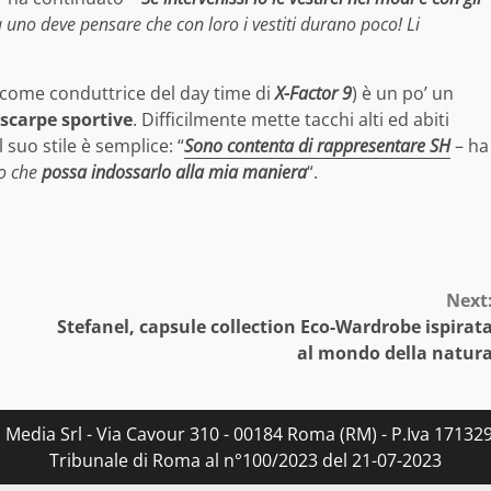
 uno deve pensare che con loro i vestiti durano poco! Li
 come conduttrice del day time di
X-Factor 9
) è un po’ un
 scarpe sportive
. Difficilmente mette tacchi alti ed abiti
 suo stile è semplice: “
Sono contenta di rappresentare SH
– ha
to che
possa indossarlo alla mia maniera
“.
Next
Stefanel, capsule collection Eco-Wardrobe ispirat
al mondo della natur
s Media Srl - Via Cavour 310 - 00184 Roma (RM) - P.Iva 171329
Tribunale di Roma al n°100/2023 del 21-07-2023