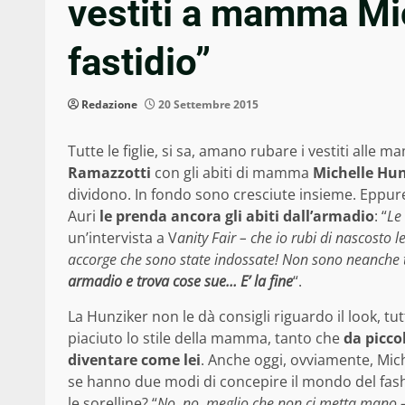
vestiti a mamma Mic
fastidio”
Redazione
20 Settembre 2015
Tutte le figlie, si sa, amano rubare i vestiti alle 
Ramazzotti
con gli abiti di mamma
Michelle Hun
dividono. In fondo sono cresciute insieme. Eppure
Auri
le prenda ancora gli abiti dall’armadio
: “
Le
un’intervista a V
anity Fair – che io rubi di nascosto 
accorge che sono state indossate! Non sono neanche 
armadio e trova cose sue… E’ la fine
“.
La Hunziker non le dà consigli riguardo il look, tu
piaciuto lo stile della mamma, tanto che
da picco
diventare come lei
. Anche oggi, ovviamente, Mic
se hanno due modi di concepire il mondo del fas
le sorelline? “
No, no, meglio che non ci metta mano
–