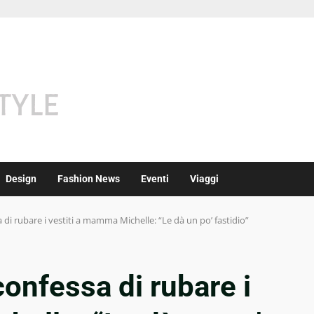
Design
Fashion News
Eventi
Viaggi
di rubare i vestiti a mamma Michelle: “Le dà un po’ fastidio”
onfessa di rubare i