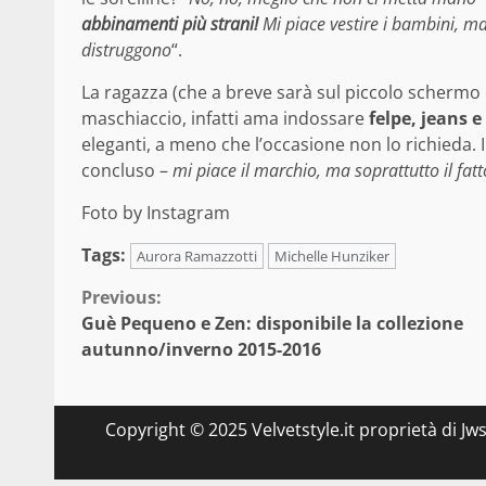
abbinamenti più strani!
Mi piace vestire i bambini, ma
distruggono
“.
La ragazza (che a breve sarà sul piccolo schermo
maschiaccio, infatti ama indossare
felpe, jeans e
eleganti, a meno che l’occasione non lo richieda. Il
concluso –
mi piace il marchio, ma soprattutto il fat
Foto by Instagram
Tags:
Aurora Ramazzotti
Michelle Hunziker
Continue
Previous:
Guè Pequeno e Zen: disponibile la collezione
Reading
autunno/inverno 2015-2016
Copyright © 2025 Velvetstyle.it proprietà di Jw