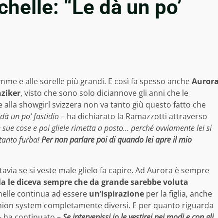
helle: “Le dà un po’
mamme e alle sorelle più grandi. E così fa spesso anche
Auror
ziker
, visto che sono solo diciannove gli anni che le
 alla showgirl svizzera non va tanto giù questo fatto che
 dà un po’ fastidio
– ha dichiarato la Ramazzotti attraverso
le sue cose e poi gliele rimetta a posto… perché ovviamente lei si
tanto furba!
Per non parlare poi di quando lei apre il mio
ttavia se si veste male glielo fa capire. Ad Aurora è sempre
la le diceva sempre che da grande sarebbe voluta
helle continua ad essere
un’ispirazione
per la figlia, anche
hion system completamente diversi. E per quanto riguarda
 ha continuato –
Se intervenissi io le vestirei nei modi e con gli