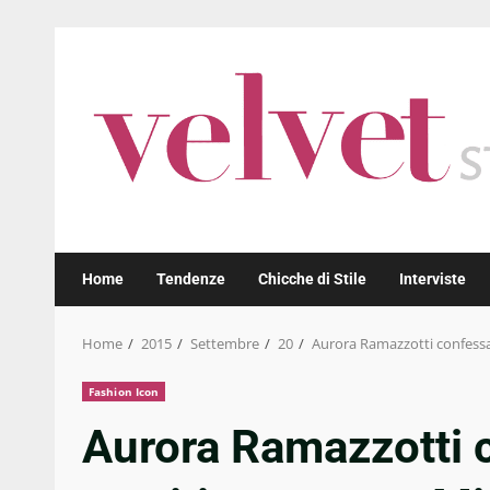
Skip
to
content
Home
Tendenze
Chicche di Stile
Interviste
Home
2015
Settembre
20
Aurora Ramazzotti confessa 
Fashion Icon
Aurora Ramazzotti c