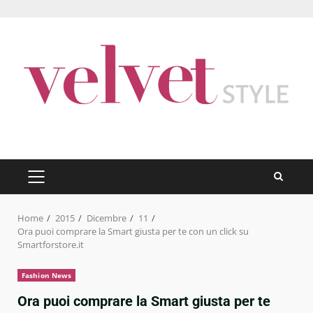
Skip
to
content
PRIMARY
MENU
Home
2015
Dicembre
11
Ora puoi comprare la Smart giusta per te con un click su
Smartforstore.it
Fashion News
Ora puoi comprare la Smart giusta per te