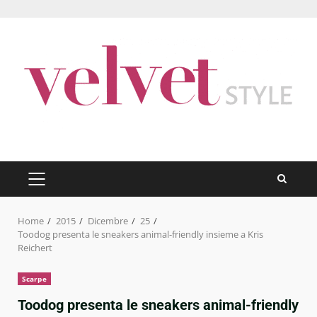
Skip
to
content
PRIMARY
MENU
Home
2015
Dicembre
25
Toodog presenta le sneakers animal-friendly insieme a Kris
Reichert
Scarpe
Toodog presenta le sneakers animal-friendly