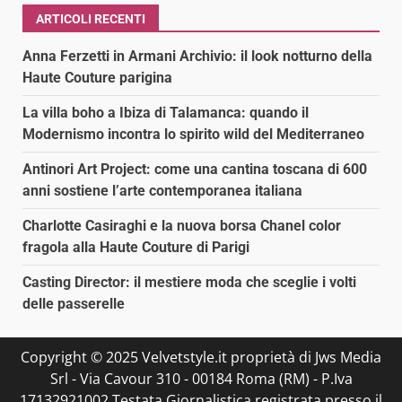
ARTICOLI RECENTI
Anna Ferzetti in Armani Archivio: il look notturno della
Haute Couture parigina
La villa boho a Ibiza di Talamanca: quando il
Modernismo incontra lo spirito wild del Mediterraneo
Antinori Art Project: come una cantina toscana di 600
anni sostiene l’arte contemporanea italiana
Charlotte Casiraghi e la nuova borsa Chanel color
fragola alla Haute Couture di Parigi
Casting Director: il mestiere moda che sceglie i volti
delle passerelle
Copyright © 2025 Velvetstyle.it proprietà di Jws Media
Srl - Via Cavour 310 - 00184 Roma (RM) - P.Iva
17132921002 Testata Giornalistica registrata presso il