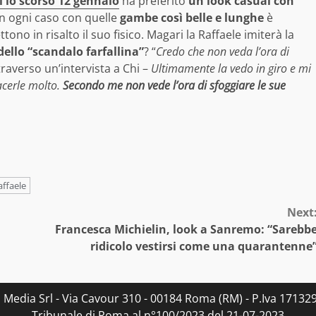
l lo scorso 12 gennaio
ha preferito
un look casual con
 In ogni caso con quelle
gambe così belle e lunghe
è
ono in risalto il suo fisico. Magari la Raffaele imiterà la
dello “scandalo farfallina”
? “
Credo che non veda l’ora di
raverso un’intervista a Chi –
Ultimamente la vedo in giro e mi
acerle molto.
Secondo me non vede l’ora di sfoggiare le sue
affaele
Next
Francesca Michielin, look a Sanremo: “Sarebb
ridicolo vestirsi come una quarantenne
s Media Srl - Via Cavour 310 - 00184 Roma (RM) - P.Iva 171329
Tribunale di Roma al n°100/2023 del 21-07-2023