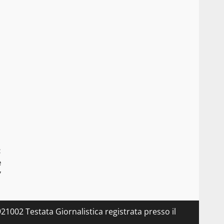
:
e
”
21002 Testata Giornalistica registrata presso il