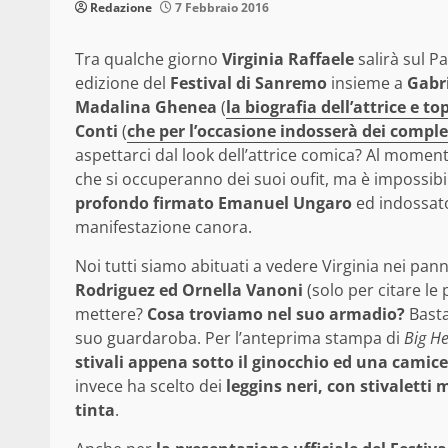
Redazione
7 Febbraio 2016
Tra qualche giorno
Virginia Raffaele
salirà sul P
edizione del
Festival di Sanremo
insieme a
Gabr
Madalina Ghenea
(
la biografia dell’attrice e t
Conti
(
che per l’occasione indosserà dei compl
aspettarci dal look dell’attrice comica? Al moment
che si occuperanno dei suoi oufit, ma è impossib
profondo firmato Emanuel Ungaro
ed indossato
manifestazione canora.
Noi tutti siamo abituati a vedere Virginia nei pa
Rodriguez ed Ornella Vanoni
(solo per citare le 
mettere?
Cosa troviamo nel suo armadio?
Basta
suo guardaroba. Per l’anteprima stampa di
Big H
stivali appena sotto il ginocchio ed una camice
invece ha scelto dei
leggins neri, con stivaletti
tinta
.