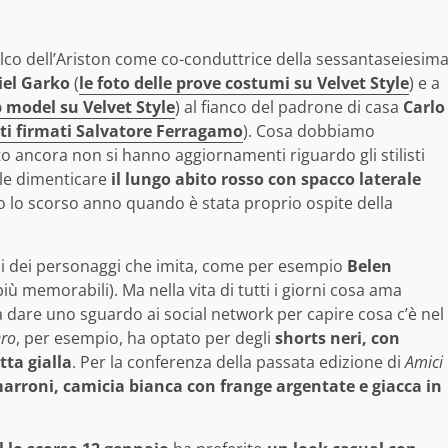
alco dell’Ariston come co-conduttrice della sessantaseiesim
iel Garko
(
le foto delle prove costumi su Velvet Style
) e a
op model su Velvet Style
) al fianco del padrone di casa
Carlo
eti firmati Salvatore Ferragamo
). Cosa dobbiamo
o ancora non si hanno aggiornamenti riguardo gli stilisti
ile dimenticare
il lungo abito rosso con spacco laterale
 lo scorso anno quando è stata proprio ospite della
nni dei personaggi che imita, come per esempio
Belen
più memorabili). Ma nella vita di tutti i giorni cosa ama
 dare uno sguardo ai social network per capire cosa c’è nel
ero
, per esempio, ha optato per degli
shorts neri, con
tta gialla
. Per la conferenza della passata edizione di
Amici
 marroni, camicia bianca con frange argentate e giacca in