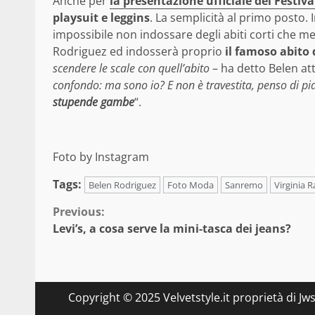
Anche per
la presentazione ufficiale del Festiva
playsuit e leggins
. La semplicità al primo posto.
impossibile non indossare degli abiti corti che mett
Rodriguez ed indosserà proprio
il famoso abito 
scendere le scale con quell’abito
– ha detto Belen att
confondo: ma sono io? E non è travestita, penso di pi
stupende gambe
“.
Foto by Instagram
Tags:
Belen Rodriguez
Foto Moda
Sanremo
Virginia R
Continue
Previous:
Levi’s, a cosa serve la mini-tasca dei jeans?
Reading
Copyright © 2025 Velvetstyle.it proprietà di Jw