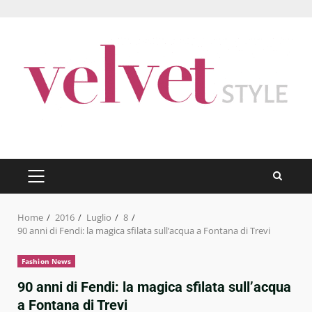
Skip
to
content
PRIMARY
MENU
Home
2016
Luglio
8
90 anni di Fendi: la magica sfilata sull’acqua a Fontana di Trevi
Fashion News
90 anni di Fendi: la magica sfilata sull’acqua
a Fontana di Trevi