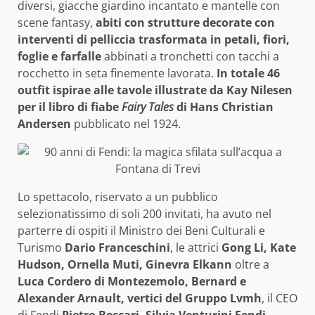
diversi, giacche giardino incantato e mantelle con
scene fantasy,
abiti con strutture decorate con
interventi di pelliccia trasformata in petali, fiori,
foglie e farfalle
abbinati a tronchetti con tacchi a
rocchetto in seta finemente lavorata.
In totale 46
outfit ispirae alle tavole illustrate da Kay Nilesen
per il libro di fiabe
Fairy Tales
di
Hans Christian
Andersen
pubblicato nel 1924.
Lo spettacolo, riservato a un pubblico
selezionatissimo di soli 200 invitati, ha avuto nel
parterre di ospiti il Ministro dei Beni Culturali e
Turismo
Dario Franceschini
, le attrici
Gong Li, Kate
Hudson, Ornella Muti, Ginevra Elkann
oltre a
Luca Cordero di Montezemolo, Bernard e
Alexander Arnault, vertici del Gruppo Lvmh
, il CEO
di Fendi
Pietro Beccari, Silvia Venturini Fendi
,