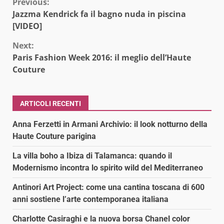
Continue
Previous:
Jazzma Kendrick fa il bagno nuda in piscina
Reading
[VIDEO]
Next:
Paris Fashion Week 2016: il meglio dell’Haute
Couture
ARTICOLI RECENTI
Anna Ferzetti in Armani Archivio: il look notturno della
Haute Couture parigina
La villa boho a Ibiza di Talamanca: quando il
Modernismo incontra lo spirito wild del Mediterraneo
Antinori Art Project: come una cantina toscana di 600
anni sostiene l’arte contemporanea italiana
Charlotte Casiraghi e la nuova borsa Chanel color