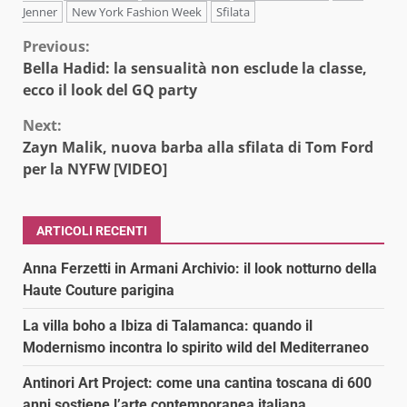
Jenner
New York Fashion Week
Sfilata
Continue
Previous:
Bella Hadid: la sensualità non esclude la classe,
Reading
ecco il look del GQ party
Next:
Zayn Malik, nuova barba alla sfilata di Tom Ford
per la NYFW [VIDEO]
ARTICOLI RECENTI
Anna Ferzetti in Armani Archivio: il look notturno della
Haute Couture parigina
La villa boho a Ibiza di Talamanca: quando il
Modernismo incontra lo spirito wild del Mediterraneo
Antinori Art Project: come una cantina toscana di 600
anni sostiene l’arte contemporanea italiana