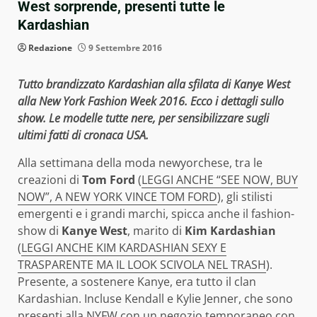
West sorprende, presenti tutte le
Kardashian
Redazione
9 Settembre 2016
Tutto brandizzato Kardashian alla sfilata di Kanye West
alla New York Fashion Week 2016. Ecco i dettagli sullo
show. Le modelle tutte nere, per sensibilizzare sugli
ultimi fatti di cronaca USA.
Alla settimana della moda newyorchese, tra le
creazioni di
Tom Ford
(
LEGGI ANCHE “SEE NOW, BUY
NOW”, A NEW YORK VINCE TOM FORD
), gli stilisti
emergenti e i grandi marchi, spicca anche il fashion-
show di
Kanye West
, marito di
Kim Kardashian
(
LEGGI ANCHE KIM KARDASHIAN SEXY E
TRASPARENTE MA IL LOOK SCIVOLA NEL TRASH
).
Presente, a sostenere Kanye, era tutto il clan
Kardashian. Incluse Kendall e Kylie Jenner, che sono
presenti alla NYFW con un negozio temporaneo con