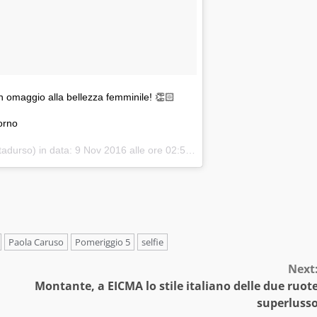
 omaggio alla bellezza femminile! 👏🏻
orno
tadurso) in data:
9 Nov 2016 alle ore 02:59 PST
Paola Caruso
Pomeriggio 5
selfie
Next
Montante, a EICMA lo stile italiano delle due ruot
superluss