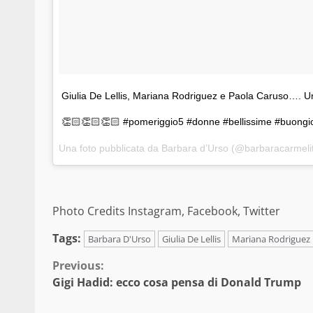
Giulia De Lellis, Mariana Rodriguez e Paola Caruso…. Un
👏🏻👏🏻👏🏻 #pomeriggio5 #donne #bellissime #buongi
Una foto pubblicata da Barbara d’Urso (@barbaracarmeli
Photo Credits Instagram, Facebook, Twitter
Tags:
Barbara D'Urso
Giulia De Lellis
Mariana Rodriguez
Continue
Previous:
Gigi Hadid: ecco cosa pensa di Donald Trump
Reading