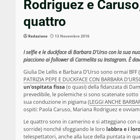
Rodriguez e Caruso,
quattro
Redazione
13 Novembre 2016
I selfie e le duckface di Barbara D’Urso con la sua nuov
piacciono ai follower di Carmelita su Instagram. È da
Giulia De Lellis e Barbara D’Urso sono ormai BFF (
PATRIZIA PEPE E DUCKFACE CON BARBARA D’URS
un’ospitata fissa
(o quasi) della fidanzata di Dam
prevedibile, le polemiche si sono scatenate sotto
sua conduzione in pigiama (
LEGGI ANCHE BARBAR
ospiti: Paola Caruso, Mariana Rodriguez e ovviame
Le quattro sono in camerino e si atteggiano con
sorride) nonché sfoggiando le loro
labbra e i loro
telespettatori, anche alla luce della puntata in qu