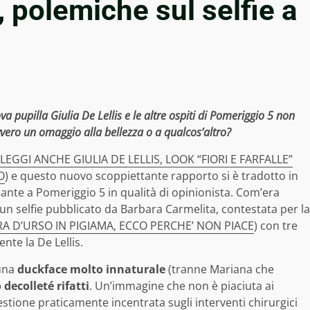
 polemiche sul selfie a
a pupilla Giulia De Lellis e le altre ospiti di Pomeriggio 5 non
vvero un omaggio alla bellezza o a qualcos’altro?
LEGGI ANCHE GIULIA DE LELLIS, LOOK “FIORI E FARFALLE”
O
) e questo nuovo scoppiettante rapporto si è tradotto in
ante a Pomeriggio 5 in qualità di opinionista. Com’era
 un selfie pubblicato da Barbara Carmelita, contestata per la
A D’URSO IN PIGIAMA, ECCO PERCHE’ NON PIACE
) con tre
nte la De Lellis.
 una
duckface molto innaturale
(tranne Mariana che
 decolleté rifatti
. Un’immagine che non è piaciuta ai
estione praticamente incentrata sugli interventi chirurgici