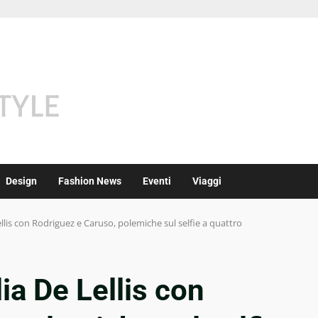
Design
Fashion News
Eventi
Viaggi
llis con Rodriguez e Caruso, polemiche sul selfie a quattro
ia De Lellis con