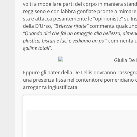
volti a modellare parti del corpo in maniera stand
reggiseno e con labbra gonfiate pronte a mimare i
sta e attacca pesantemente le “opinioniste” su In
della D’Urso,
“Bellezze rifatte”
commenta qualcuno
“Quando dici che fai un omaggio alla bellezza, almeno
plastica, bisturi e luci e vediamo un po’”
commenta un 
galline totali
”.
Eppure gli hater della De Lellis dovranno rassegna
una presenza fissa nel contenitore pomeridiano del
arroganza ingiustificata.