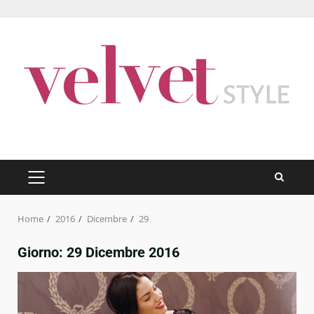
Skip
to
content
PRIMARY
MENU
Home
2016
Dicembre
29
Giorno:
29 Dicembre 2016