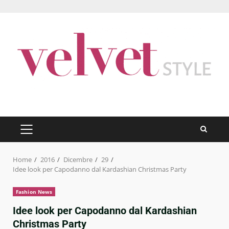
Skip
to
content
PRIMARY
MENU
Home
2016
Dicembre
29
Idee look per Capodanno dal Kardashian Christmas Party
Fashion News
Idee look per Capodanno dal Kardashian
Christmas Party