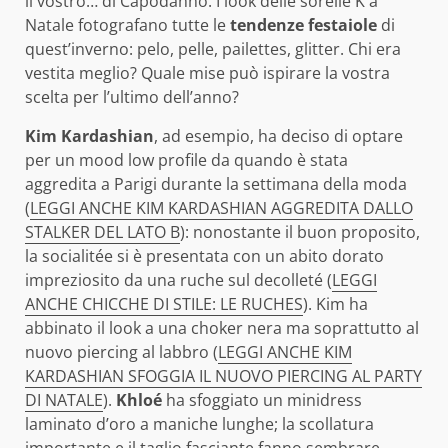
il vostro… di Capodanno. I look delle sorelle K a
Natale fotografano tutte le
tendenze festaiole
di
quest’inverno: pelo, pelle, pailettes, glitter. Chi era
vestita meglio? Quale mise può ispirare la vostra
scelta per l’ultimo dell’anno?
Kim Kardashian
, ad esempio, ha deciso di optare
per un mood low profile da quando è stata
aggredita a Parigi durante la settimana della moda
(
LEGGI ANCHE KIM KARDASHIAN AGGREDITA DALLO
STALKER DEL LATO B
): nonostante il buon proposito,
la socialitée si è presentata con un abito dorato
impreziosito da una ruche sul decolleté (
LEGGI
ANCHE CHICCHE DI STILE: LE RUCHES
). Kim ha
abbinato il look a una choker nera ma soprattutto al
nuovo piercing al labbro (
LEGGI ANCHE KIM
KARDASHIAN SFOGGIA IL NUOVO PIERCING AL PARTY
DI NATALE
).
Khloé
ha sfoggiato un minidress
laminato d’oro a maniche lunghe; la scollatura
importante e il taglio fasciante fanno sembrare