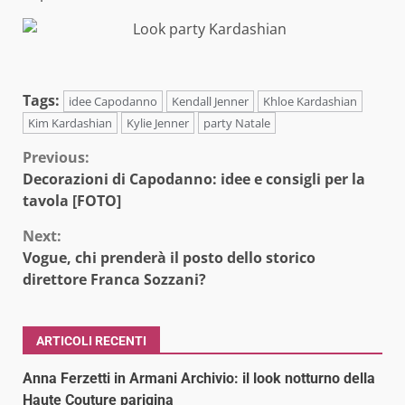
Tags:
idee Capodanno
Kendall Jenner
Khloe Kardashian
Kim Kardashian
Kylie Jenner
party Natale
Continue
Previous:
Decorazioni di Capodanno: idee e consigli per la
Reading
tavola [FOTO]
Next:
Vogue, chi prenderà il posto dello storico
direttore Franca Sozzani?
ARTICOLI RECENTI
Anna Ferzetti in Armani Archivio: il look notturno della
Haute Couture parigina