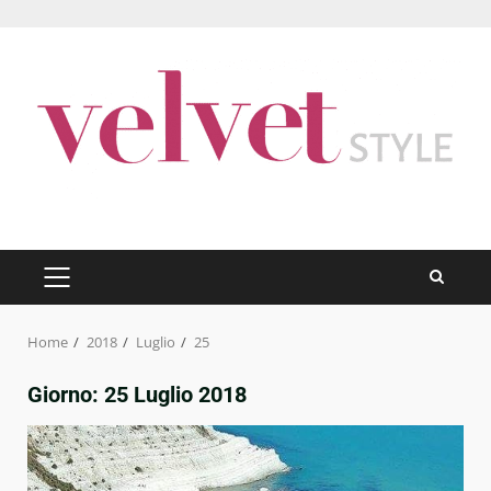
Skip
to
content
PRIMARY
MENU
Home
2018
Luglio
25
Giorno:
25 Luglio 2018