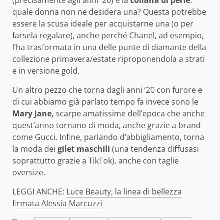
(precisamente agli anni ’20) è la
collana di perle
:
quale donna non ne desidera una? Questa potrebbe
essere la scusa ideale per acquistarne una (o per
farsela regalare), anche perché Chanel, ad esempio,
l’ha trasformata in una delle punte di diamante della
collezione primavera/estate riproponendola a strati
e in versione gold.
Un altro pezzo che torna dagli anni ’20 con furore e
di cui abbiamo già parlato tempo fa invece sono le
Mary Jane,
scarpe amatissime dell’epoca che anche
quest’anno tornano di moda, anche grazie a brand
come Gucci. Infine, parlando d’abbigliamento, torna
la moda dei
gilet maschili
(una tendenza diffusasi
soprattutto grazie a TikTok), anche con taglie
oversize.
LEGGI ANCHE:
Luce Beauty, la linea di bellezza
firmata Alessia Marcuzzi