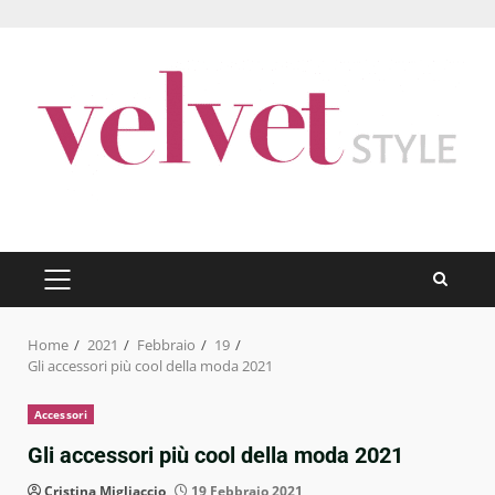
Skip
to
content
PRIMARY
MENU
Home
2021
Febbraio
19
Gli accessori più cool della moda 2021
Accessori
Gli accessori più cool della moda 2021
Cristina Migliaccio
19 Febbraio 2021