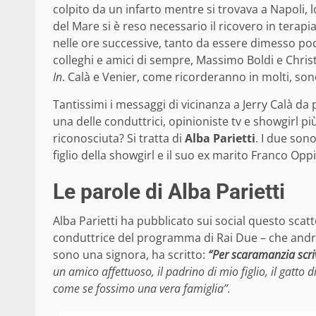
colpito da un infarto mentre si trovava a Napoli,
del Mare si è reso necessario il ricovero in terapi
nelle ore successive, tanto da essere dimesso po
colleghi e amici di sempre, Massimo Boldi e Christ
In
. Calà e Venier, come ricorderanno in molti, son
Tantissimi i messaggi di vicinanza a Jerry Calà da pa
una delle conduttrici, opinioniste tv e showgirl p
riconosciuta? Si tratta di
Alba Parietti
. I due son
figlio della showgirl e il suo ex marito Franco Opp
Le parole di Alba Parietti
Alba Parietti ha pubblicato sui social questo scatt
conduttrice del programma di Rai Due – che andr
sono una signora, ha scritto:
“Per scaramanzia scriv
un amico affettuoso, il padrino di mio figlio, il gatto d
come se fossimo una vera famiglia”.