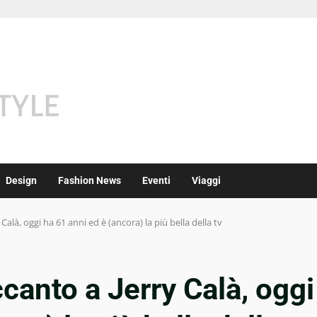
Design
Fashion News
Eventi
Viaggi
alà, oggi ha 61 anni ed è (ancora) la più bella della tv
canto a Jerry Calà, oggi