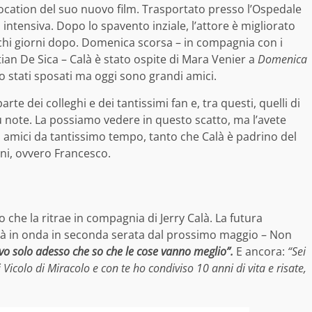
 location del suo nuovo film. Trasportato presso l’Ospedale
a intensiva. Dopo lo spavento inziale, l’attore è migliorato
chi giorni dopo. Domenica scorsa – in compagnia con i
ian De Sica – Calà è stato ospite di Mara Venier a
Domenica
o stati sposati ma oggi sono grandi amici.
rte dei colleghi e dei tantissimi fan e, tra questi, quelli di
iù note. La possiamo vedere in questo scatto, ma l’avete
o amici da tantissimo tempo, tanto che Calà è padrino del
ini, ovvero Francesco.
o che la ritrae in compagnia di Jerry Calà. La futura
à in onda in seconda serata dal prossimo maggio – Non
o solo adesso che so che le cose vanno meglio”.
E ancora:
“Sei
i Vicolo di Miracolo e con te ho condiviso 10 anni di vita e risate,