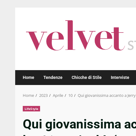
Skip
to
content
Home
Tendenze
Chicche di Stile
Interviste
Home
2023
Aprile
10
Qui giovanissima accanto a Jerry C
LifeStyle
Qui giovanissima ac