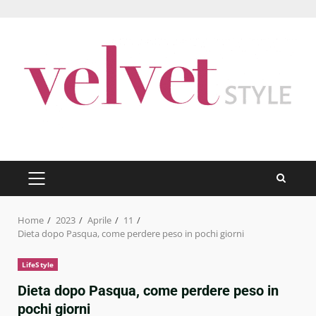
Skip
to
content
PRIMARY
MENU
Home
2023
Aprile
11
Dieta dopo Pasqua, come perdere peso in pochi giorni
LifeStyle
Dieta dopo Pasqua, come perdere peso in
pochi giorni