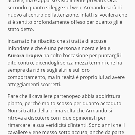
accuse, ma è apparso visibilmente provato. Ora,
secondo quanto si legge sul web, Armando sarà di
nuovo al centro dell’attenzione. Infatti si vocifera che
si è sentito profondamente offeso per quanto gli è
stato detto.
Incarnato ha ribadito che si tratta di accuse
infondate e che è una persona sincera e leale.
Aurora Tropea
ha colto l’occasione per puntargli il
dito contro, dicendogli senza mezzi termini che ha
sempre da ridire sugli altri e sul loro
comportamento, ma in realtà è proprio lui ad avere
atteggiamenti scorretti.
Pare che il cavaliere partenopeo abbia addirittura
pianto, perchè molto scosso per quanto accaduto.
Non si tratta della prima volta che Armando si
ritrova a discutere con i due opinionisti per
rimarcare la sua veridicità d’intenti. Sono anni che il
cavaliere viene messo sotto accusa, anche da parte