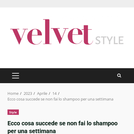
Skip
to
content
PRIMARY
MENU
Home
2023
Aprile
14
Ecco cosa succede se non fai lo shampoo per una settimana
Style
Ecco cosa succede se non fai lo shampoo
per una settimana