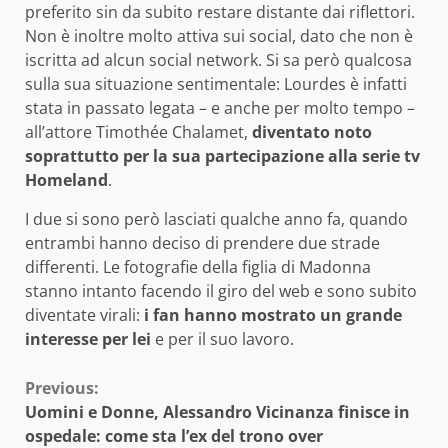
preferito sin da subito restare distante dai riflettori.
Non è inoltre molto attiva sui social, dato che non è
iscritta ad alcun social network. Si sa però qualcosa
sulla sua situazione sentimentale: Lourdes è infatti
stata in passato legata – e anche per molto tempo –
all’attore Timothée Chalamet,
diventato noto
soprattutto per la sua partecipazione alla serie tv
Homeland
.
I due si sono però lasciati qualche anno fa, quando
entrambi hanno deciso di prendere due strade
differenti. Le fotografie della figlia di Madonna
stanno intanto facendo il giro del web e sono subito
diventate virali:
i fan hanno mostrato un grande
interesse per lei
e per il suo lavoro.
Continue
Previous:
Uomini e Donne, Alessandro Vicinanza finisce in
Reading
ospedale: come sta l’ex del trono over