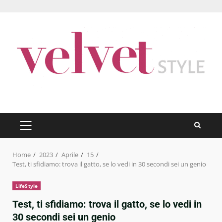
Skip
to
content
PRIMARY
MENU
Home
2023
Aprile
15
Test, ti sfidiamo: trova il gatto, se lo vedi in 30 secondi sei un genio
LifeStyle
Test, ti sfidiamo: trova il gatto, se lo vedi in
30 secondi sei un genio