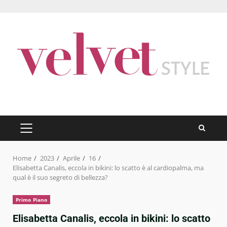
Skip
to
content
PRIMARY
MENU
Home
2023
Aprile
16
Elisabetta Canalis, eccola in bikini: lo scatto è al cardiopalma, ma
qual è il suo segreto di bellezza?
Primo Piano
Elisabetta Canalis, eccola in bikini: lo scatto