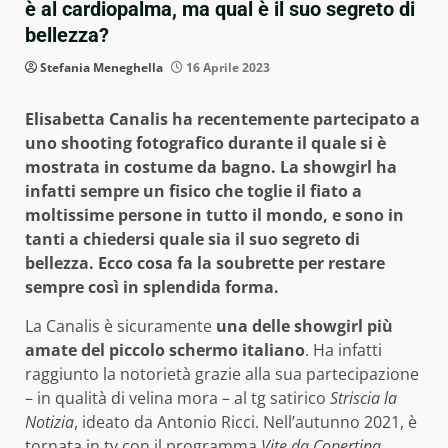
è al cardiopalma, ma qual è il suo segreto di
bellezza?
Stefania Meneghella
16 Aprile 2023
Elisabetta Canalis ha recentemente partecipato a
uno shooting fotografico durante il quale si è
mostrata in costume da bagno. La showgirl ha
infatti sempre un fisico che toglie il fiato a
moltissime persone in tutto il mondo, e sono in
tanti a chiedersi quale sia il suo segreto di
bellezza. Ecco cosa fa la soubrette per restare
sempre così in splendida forma.
La Canalis è sicuramente
una delle showgirl più
amate del piccolo schermo italiano
. Ha infatti
raggiunto la notorietà grazie alla sua partecipazione
– in qualità di velina mora – al tg satirico
Striscia la
Notizia
, ideato da Antonio Ricci. Nell’autunno 2021, è
tornata in tv con il programma
Vite da Copertina
.