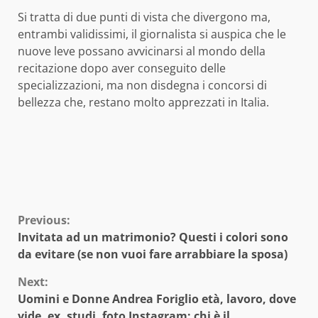
Si tratta di due punti di vista che divergono ma,
entrambi validissimi, il giornalista si auspica che le
nuove leve possano avvicinarsi al mondo della
recitazione dopo aver conseguito delle
specializzazioni, ma non disdegna i concorsi di
bellezza che, restano molto apprezzati in Italia.
Continue
Previous:
Invitata ad un matrimonio? Questi i colori sono
Reading
da evitare (se non vuoi fare arrabbiare la sposa)
Next:
Uomini e Donne Andrea Foriglio età, lavoro, dove
vide, ex, studi, foto Instagram: chi è il