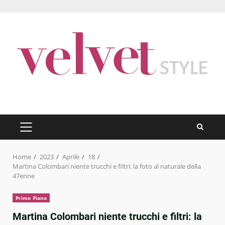
Skip
to
content
PRIMARY
MENU
Home
2023
Aprile
18
Martina Colombari niente trucchi e filtri: la foto al naturale della
47enne
Primo Piano
Martina Colombari niente trucchi e filtri: la