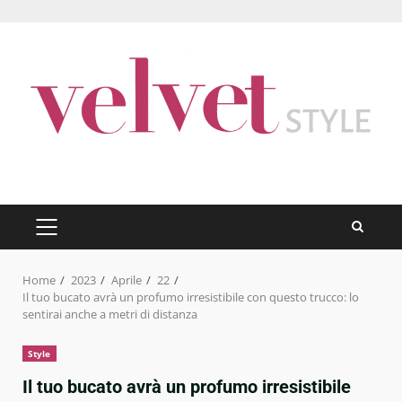
Skip
to
content
PRIMARY
MENU
Home
2023
Aprile
22
Il tuo bucato avrà un profumo irresistibile con questo trucco: lo
sentirai anche a metri di distanza
Style
Il tuo bucato avrà un profumo irresistibile