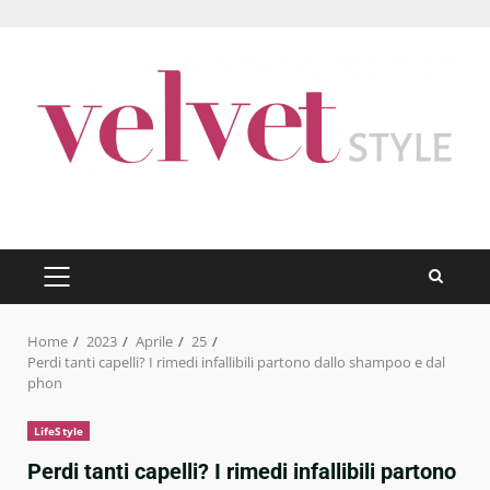
Skip
to
content
PRIMARY
MENU
Home
2023
Aprile
25
Perdi tanti capelli? I rimedi infallibili partono dallo shampoo e dal
phon
LifeStyle
Perdi tanti capelli? I rimedi infallibili partono