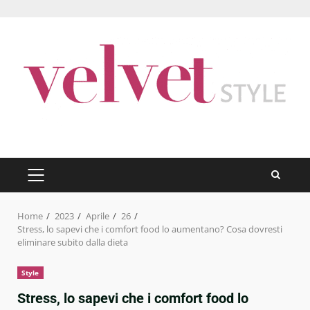
Skip
to
content
PRIMARY
MENU
Home
2023
Aprile
26
Stress, lo sapevi che i comfort food lo aumentano? Cosa dovresti
eliminare subito dalla dieta
Style
Stress, lo sapevi che i comfort food lo