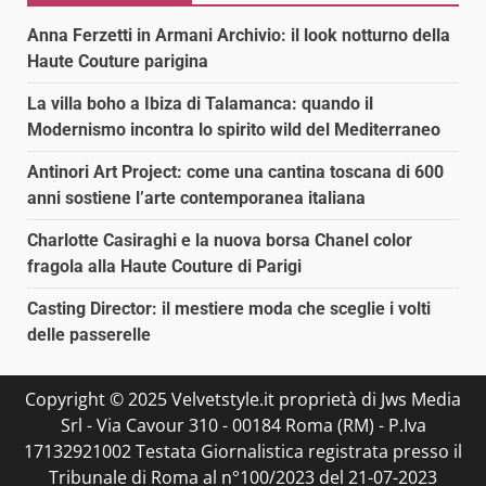
Anna Ferzetti in Armani Archivio: il look notturno della
Haute Couture parigina
La villa boho a Ibiza di Talamanca: quando il
Modernismo incontra lo spirito wild del Mediterraneo
Antinori Art Project: come una cantina toscana di 600
anni sostiene l’arte contemporanea italiana
Charlotte Casiraghi e la nuova borsa Chanel color
fragola alla Haute Couture di Parigi
Casting Director: il mestiere moda che sceglie i volti
delle passerelle
Copyright © 2025 Velvetstyle.it proprietà di Jws Media
Srl - Via Cavour 310 - 00184 Roma (RM) - P.Iva
17132921002 Testata Giornalistica registrata presso il
Tribunale di Roma al n°100/2023 del 21-07-2023