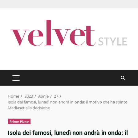
Skip
to
content
PRIMARY
MENU
Home
2023
Aprile
27
Isola dei famosi, lunedì non andrà in onda: il motivo che ha spinto
Mediaset alla decisione
Primo Piano
Isola dei famosi, lunedì non andrà in onda: il