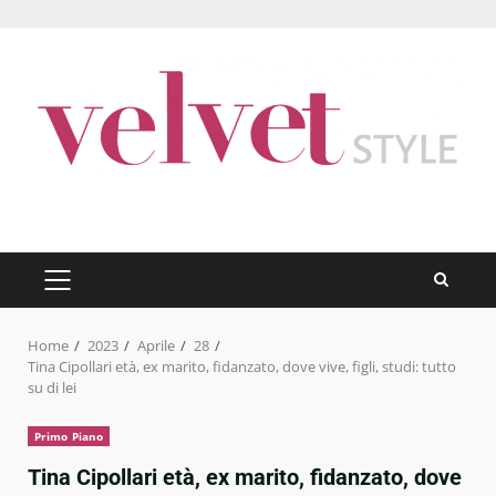
Skip
to
content
PRIMARY
MENU
Home
2023
Aprile
28
Tina Cipollari età, ex marito, fidanzato, dove vive, figli, studi: tutto
su di lei
Primo Piano
Tina Cipollari età, ex marito, fidanzato, dove