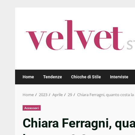
Skip
to
content
Home
Tendenze
Chicche di Stile
Interviste
Home
2023
Aprile
29
Chiara Ferragni, quanto costa la
Accessori
Chiara Ferragni, qu