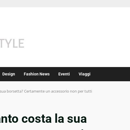
Design
Fashion News
Eventi
Viaggi
 sua borsetta? Certamente un accessorio non per tutti
anto costa la sua