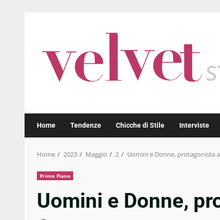
Skip
to
content
Home
Tendenze
Chicche di Stile
Interviste
Home
2023
Maggio
2
Uomini e Donne, protagonista a
Primo Piano
Uomini e Donne, pro