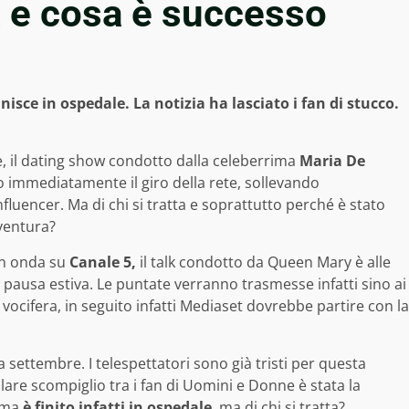
 e cosa è successo
sce in ospedale. La notizia ha lasciato i fan di stucco.
, il dating show condotto dalla celeberrima
Maria De
o immediatamente il giro della rete, sollevando
luencer. Ma di chi si tratta e soprattutto perché è stato
ventura?
in onda su
Canale 5,
il talk condotto da Queen Mary è alle
ta pausa estiva. Le puntate verranno trasmesse infatti sino ai
vocifera, in seguito infatti Mediaset dovrebbe partire con la
settembre. I telespettatori sono già tristi per questa
lare scompiglio tra i fan di Uomini e Donne è stata la
mma
è finito infatti in ospedale
, ma di chi si tratta?