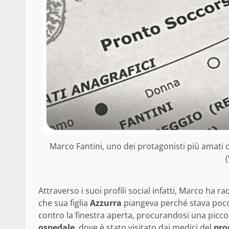
Marco Fantini, uno dei protagonisti più amati 
(
Attraverso i suoi profili social infatti, Marco ha r
che sua figlia
Azzurra
piangeva perché stava poco b
contro la finestra aperta, procurandosi una piccola
ospedale
, dove è stato visitato dai medici del
pro