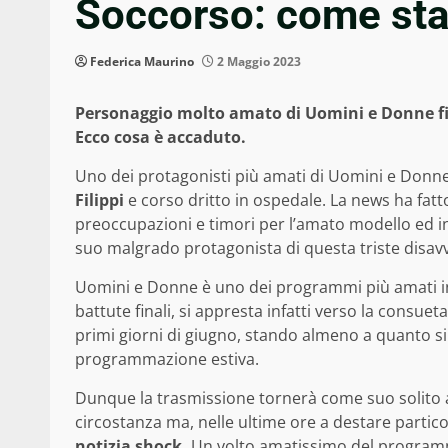
Soccorso: come sta
Federica Maurino
2 Maggio 2023
Personaggio molto amato di Uomini e Donne fini
Ecco cosa è accaduto.
Uno dei protagonisti più amati di Uomini e Donne
Filippi
e corso dritto in ospedale. La news ha fatt
preoccupazioni e timori per l’amato modello ed inf
suo malgrado protagonista di questa triste disav
Uomini e Donne è uno dei programmi più amati 
battute finali, si appresta infatti verso la consue
primi giorni di giugno, stando almeno a quanto si 
programmazione estiva.
Dunque la trasmissione tornerà come suo solito a 
circostanza ma, nelle ultime ore a destare partico
notizia shock.
Un volto amatissimo del progra