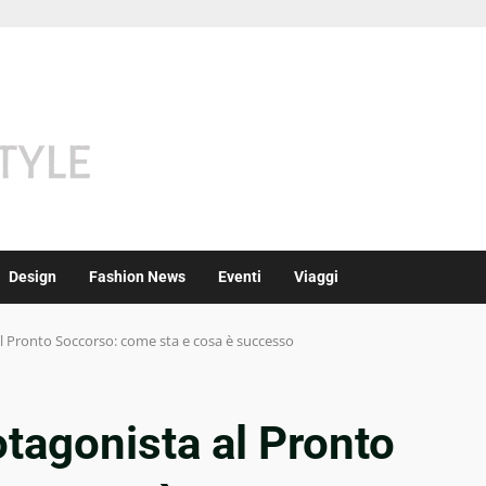
Design
Fashion News
Eventi
Viaggi
l Pronto Soccorso: come sta e cosa è successo
tagonista al Pronto