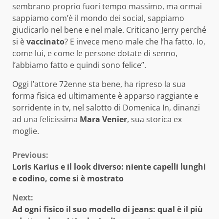
sembrano proprio fuori tempo massimo, ma ormai
sappiamo com’è il mondo dei social, sappiamo
giudicarlo nel bene e nel male. Criticano Jerry perché
si è
vaccinato
? E invece meno male che l’ha fatto. Io,
come lui, e come le persone dotate di senno,
l’abbiamo fatto e quindi sono felice”.
Oggi l’attore 72enne sta bene, ha ripreso la sua
forma fisica ed ultimamente è apparso raggiante e
sorridente in tv, nel salotto di Domenica In, dinanzi
ad una felicissima
Mara Venier
, sua storica ex
moglie.
Continue
Previous:
Loris Karius e il look diverso: niente capelli lunghi
Reading
e codino, come si è mostrato
Next:
Ad ogni fisico il suo modello di jeans: qual è il più