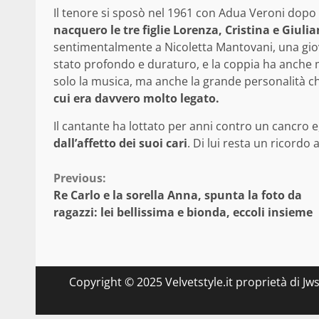
Il tenore si sposò nel 1961 con Adua Veroni dopo 
nacquero le tre figlie Lorenza, Cristina e Giuli
sentimentalmente a Nicoletta Mantovani, una giov
stato profondo e duraturo, e la coppia ha anche m
solo la musica, ma anche la grande personalità c
cui era davvero molto legato.
Il cantante ha lottato per anni contro un cancro e
dall’affetto dei suoi cari
. Di lui resta un ricordo 
Continue
Previous:
Re Carlo e la sorella Anna, spunta la foto da
Reading
ragazzi: lei bellissima e bionda, eccoli insieme
Copyright © 2025 Velvetstyle.it proprietà di Jw