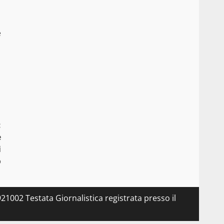
è
:
e
i
o
21002 Testata Giornalistica registrata presso il