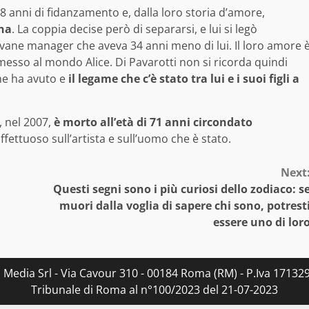
8 anni di fidanzamento e, dalla loro storia d’amore,
ana
. La coppia decise però di separarsi, e lui si legò
ane manager che aveva 34 anni meno di lui. Il loro amore 
esso al mondo Alice. Di Pavarotti non si ricorda quindi
he ha avuto e
il legame che c’è stato tra lui e i suoi figli a
, nel 2007,
è morto all’età di 71 anni circondato
affettuoso sull’artista e sull’uomo che è stato.
Next
Questi segni sono i più curiosi dello zodiaco: s
muori dalla voglia di sapere chi sono, potrest
essere uno di lor
s Media Srl - Via Cavour 310 - 00184 Roma (RM) - P.Iva 171329
Tribunale di Roma al n°100/2023 del 21-07-2023