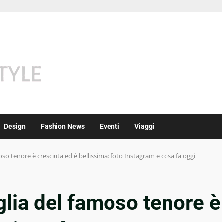
Design
Fashion News
Eventi
Viaggi
amoso tenore è cresciuta ed è bellissima: foto Instagram e cosa fa oggi
figlia del famoso tenore è