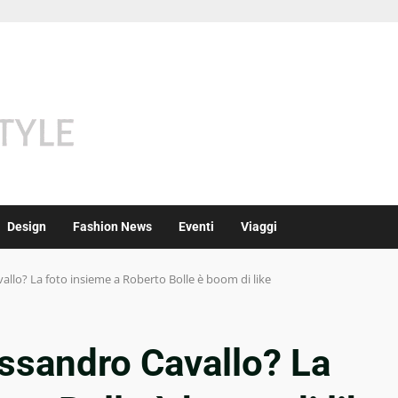
Design
Fashion News
Eventi
Viaggi
allo? La foto insieme a Roberto Bolle è boom di like
essandro Cavallo? La