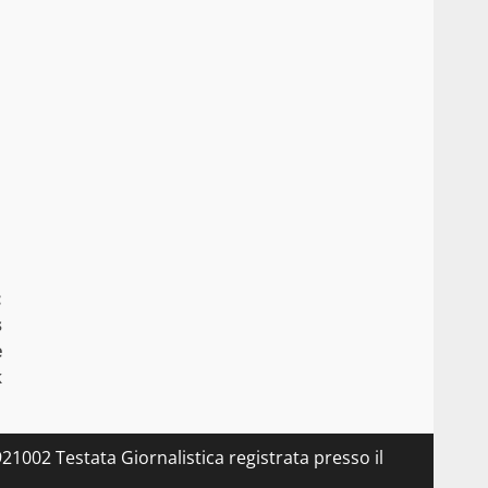
:
s
e
k
21002 Testata Giornalistica registrata presso il