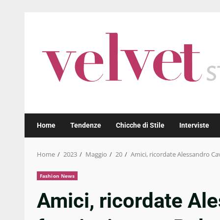
Skip
to
content
Home
Tendenze
Chicche di Stile
Interviste
Home
2023
Maggio
20
Amici, ricordate Alessandro Cav
Fashion News
Amici, ricordate Al