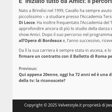
E’ iniziato tutto da Amici: il perco
Nato a Brindisi nel 1999, Cavallo ha sempre avuto 
piccolissimo – a studiare presso l’Accademia Tersi
Di Lecce
. Ha inoltre frequentato l’Accademia del T
approfondire ancora di più lo studio della danza c
show Amici. Dopo il suo percorso nel programma,
all’Opera di Bordeaux
e, l’anno successivo, riceve
Da lì la sua carriera è sempre stata in ascesa, e l
firmare un contratto con il Balletto di Roma p
Continue
Previous:
Qui appena 20enne, oggi ha 72 anni ed è una d
Reading
della tv: la riconoscete?
Copyright © 2025 Velvetstyle.it proprietà di Jw