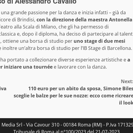
rso di Alessandro Cavallo
una grande passione per la danza e inizia infatti – già da
core di Brindisi,
con la direzione della maestra Antonella
eatro alla Scala di Milano, che gli ha permesso di
lassica e, dopo il diploma, ha deciso di partecipare al talent
 ottiene una borsa di studio per
uno stage di due mesi
 inoltre un’altra borsa di studio per l’IB Stage di Barcellona.
o ha portato a collezionare diverse esperienze artistiche e
a
er iniziare una tournée
e lavorare con la danza.
Next
iva
110 euro per un abito da sposa, Simone Bile
sceglie le balze per le sue nozze: ecco come ricrear
il loo
s Media Srl - Via Cavour 310 - 00184 Roma (RM) - P.Iva 171329
Tribunale di Roma al n°100/2023 del 21-07-2023