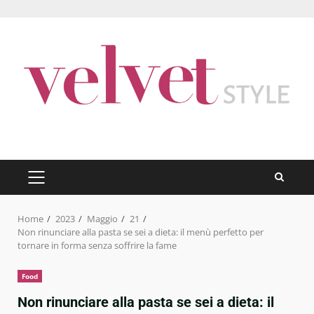
Skip
to
content
PRIMARY
MENU
Home
2023
Maggio
21
Non rinunciare alla pasta se sei a dieta: il menù perfetto per
tornare in forma senza soffrire la fame
Food
Non rinunciare alla pasta se sei a dieta: il