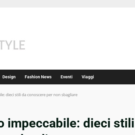
Design
Fashion News
Eventi
Viaggi
: dieci stili da conoscere per non sbagliare
impeccabile: dieci stili