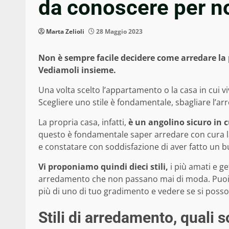
da conoscere per n
Marta Zelioli
28 Maggio 2023
Non è sempre facile decidere come arredare la pr
Vediamoli insieme.
Una volta scelto l’appartamento o la casa in cui vi
Scegliere uno stile è fondamentale, sbagliare l’a
La propria casa, infatti,
è un angolino sicuro in cu
questo è fondamentale saper arredare con cura la
e constatare con soddisfazione di aver fatto un b
Vi proponiamo quindi dieci stili,
i più amati e get
arredamento che non passano mai di moda. Puoi d
più di uno di tuo gradimento e vedere se si poss
Stili di arredamento, quali s