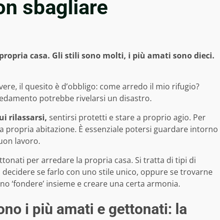
on sbagliare
opria casa. Gli stili sono molti, i più amati sono dieci.
vere, il quesito è d’obbligo: come arredo il mio rifugio?
rredamento potrebbe rivelarsi un disastro.
i rilassarsi,
sentirsi protetti e stare a proprio agio. Per
 propria abitazione. È essenziale potersi guardare intorno
uon lavoro.
tonati per arredare la propria casa. Si tratta di tipi di
ecidere se farlo con uno stile unico, oppure se trovarne
ono ‘fondere’ insieme e creare una certa armonia.
ono i più amati e gettonati: la