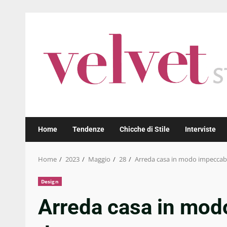
Skip
to
content
Home
Tendenze
Chicche di Stile
Interviste
Home
2023
Maggio
28
Arreda casa in modo impeccabile
Design
Arreda casa in modo 