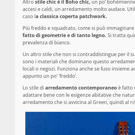
Altro
stile chic è il Boho chic,
un po’ bohémienne 
accesi e caldi, un arredamento molto audace. Util
caso l
a classica coperta patchwork.
Più freddo e squadrato, come si può immaginare 
fatto di geometrie e di tanto legno.
Si tratta qu
prevalenza di bianco.
Un altro stile che non si contraddistingue per il s
sono i materiali che dominano questo arredamento
locali o negozi. Funziona anche se fuso insieme a
appunto un po’ ‘freddo’.
Lo stile di
arredamento contemporaneo
è fatto 
adattare bene con le esigenze abitative che natur
arredamento che si avvicina al Green, quindi al ris