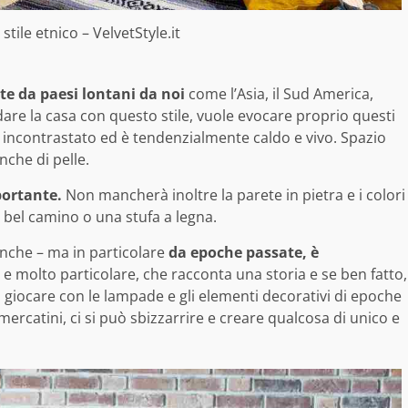
tile etnico – VelvetStyle.it
nte da paesi lontani da noi
come l’Asia, il Sud America,
edare la casa con questo stile, vuole evocare proprio questi
a incontrastato ed è tendenzialmente caldo e vivo. Spazio
anche di pelle.
portante.
Non mancherà inoltre la parete in pietra e i colori
bel camino o una stufa a legna.
 anche – ma in particolare
da epoche passate, è
 molto particolare, che racconta una storia e se ben fatto,
ò giocare con le lampade e gli elementi decorativi di epoche
rcatini, ci si può sbizzarrire e creare qualcosa di unico e