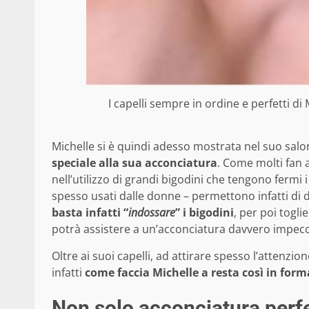
I capelli sempre in ordine e perfetti di 
Michelle si è quindi adesso mostrata nel suo salo
speciale alla sua acconciatura
. Come molti fan 
nell’utilizzo di grandi bigodini che tengono fermi
spesso usati dalle donne – permettono infatti di da
basta infatti “
indossare
” i bigodini
, per poi togli
potrà assistere a un’acconciatura davvero impecca
Oltre ai suoi capelli, ad attirare spesso l’attenzion
infatti
come faccia Michelle a resta così in form
Non solo acconciatura perfet