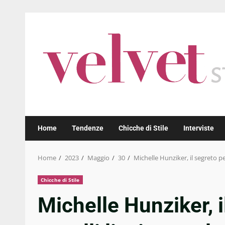
Skip
to
content
Home
Tendenze
Chicche di Stile
Interviste
Home
2023
Maggio
30
Michelle Hunziker, il segreto pe
Chicche di Stile
Michelle Hunziker, i