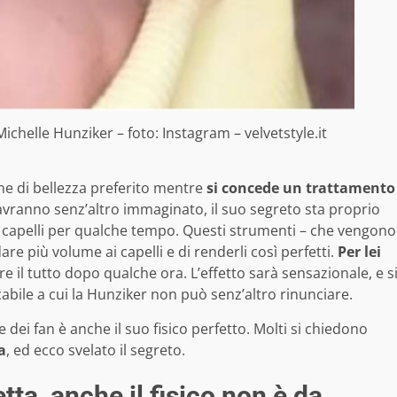
Michelle Hunziker – foto: Instagram – velvetstyle.it
ne di bellezza preferito mentre
si concede un trattamento
avranno senz’altro immaginato, il suo segreto sta proprio
 i capelli per qualche tempo. Questi strumenti – che vengono
re più volume ai capelli e di renderli così perfetti.
Per lei
ere il tutto dopo qualche ora. L’effetto sarà sensazionale, e s
bile a cui la Hunziker non può senz’altro rinunciare.
e dei fan è anche il suo fisico perfetto. Molti si chiedono
a
, ed ecco svelato il segreto.
ta, anche il fisico non è da