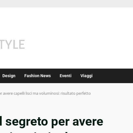
Design
Fashion News
Eventi
Viaggi
r avere capelli lisci ma voluminosi: risultato perfetto
l segreto per avere