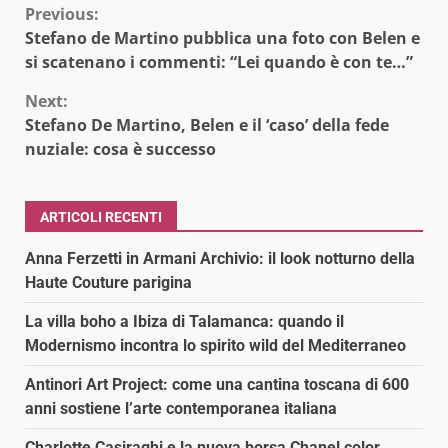
Continue
Previous:
Stefano de Martino pubblica una foto con Belen e
Reading
si scatenano i commenti: “Lei quando è con te…”
Next:
Stefano De Martino, Belen e il ‘caso’ della fede
nuziale: cosa è successo
ARTICOLI RECENTI
Anna Ferzetti in Armani Archivio: il look notturno della
Haute Couture parigina
La villa boho a Ibiza di Talamanca: quando il
Modernismo incontra lo spirito wild del Mediterraneo
Antinori Art Project: come una cantina toscana di 600
anni sostiene l’arte contemporanea italiana
Charlotte Casiraghi e la nuova borsa Chanel color