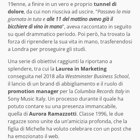
19enne, a finire in un vero e proprio
tunnel di
dolore
, da cui non riusciva ad uscire. “
Passavo la mia
giornata in tuta e
alle 11 del mattino avevo già il
bicchiere di vino in mano
”, aveva raccontato in seguito
su quel drammatico periodo. Poi però, ha trovato la
forza di riprendere la sua vita in mano, trasferendosi
a Londra per proseguire gli studi.
Una serie di obiettivi raggiunti la riportano a
splendere, tra cui la
Laurea in Marketing
conseguita nel 2018 alla
Westminster Business School
,
il lancio di un brand di abbigliamento e il ruolo di
promotion manager
per la
Columbia Records Italy
in
Sony Music Italy. Un processo durante il quale ha
potuto contare su una presenza immancabile,
quella di
Aurora Ramazzotti
. Classe 1996, le due
ragazze sono unite da un’amicizia profonda, che la
figlia di Michelle ha voluto celebrare con un post che
ha emozionato il web.