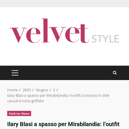
Skip
to
content
PRIMARY
MENU
Home
2023
Giugno
2
Ilary Blasi a spasso per Mirabilandia: l’outfit (costoso) in stile
casual è tutto griffato
Fashion News
Ilary Blasi a spasso per Mirabilandia: l’outfit