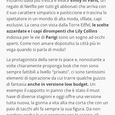
Iniziamo dalla più fresca e vivace
Emily in Paris,
un
regalo di Netflix per tutti gli abbonati che arriva con
il suo carattere simpatico e pasticcione e trascina lo
spettatore in un mondo di alta moda, sfilate, capi
esclusivi. La cena con vista dalla Torre Eiffel,
le scelte
azzardate e i capi dirompenti che Lily Collins
indossa per le vie di
Parigi
sono un sogno ad occhi
aperti. Come non amare dopotutto la città più in
voga quando si parla di moda?
La protagonista della serie tv piace e, nonostante a
volte chiaramente proponga look che non sono
sempre fattibili a livello “privato”, ci sono tantissimi
elementi di ispirazione da cui trarre qualche guizzo
di fantasia
anche in versione
low budget.
Un
esempio il cappotto in panno che è stato il must
have di diverse stagioni e oggi offre una versione
tutta nuova, la gonna a vita alta ma corta che con un
paio di tacchi alti fa sempre la sua figura. Da non