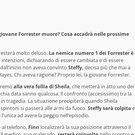
 la giovane Forrester muore? Cosa accadrà nelle prossime
 resterà molto deluso.
La nemica numero 1 dei Forrester è
 intenzioni, dichiarando di essere cambiata e di essere
 dall’inizio non aveva convinto
Steffy,
decisa più che mai a
ayes. Chi aveva ragione? Proprio lei, la giovane Forrester.
teremo
alla vera follia di Sheila
, che metterà in atto uno dei
vecchia data sanno qualcosa. Il confronto (accesissimo) tra la
rà in tragedia. La situazione precipiterà quando Sheila
 spintoni si passerà alle armi da fuoco.
Steffy sarà colpita
e
 l’unica ad avere la peggio nell’episodio.
 al telefono,
Finn
localizzerà la sua posizione attraverso il
. Il medico, suo malgrado,
resterà coinvolto
nello scontro e