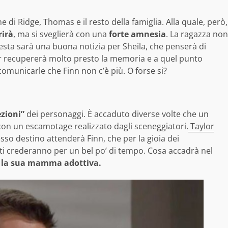
ime di Ridge, Thomas e il resto della famiglia. Alla quale, però,
irà
, ma si sveglierà con una
forte amnesia
. La ragazza non
esta sarà una buona notizia per Sheila, che penserà di
ter recupererà molto presto la memoria e a quel punto
omunicarle che Finn non c’è più. O forse si?
ezioni”
dei personaggi. È accaduto diverse volte che un
con un escamotage realizzato dagli sceneggiatori.
Taylor
esso destino attenderà Finn, che per la gioia dei
i crederanno per un bel po’ di tempo. Cosa accadrà nel
, la sua mamma adottiva.