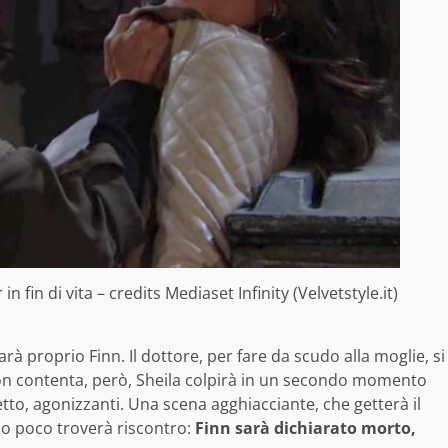
in fin di vita – credits Mediaset Infinity (Velvetstyle.it)
à proprio Finn. Il dottore, per fare da scudo alla moglie, si
 Non contenta, però, Sheila colpirà in un secondo momento
etto, agonizzanti. Una scena agghiacciante, che getterà il
po poco troverà riscontro:
Finn sarà dichiarato morto,