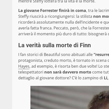
mentre Steffy lotterà tra la vita e la morte.
La giovane Forrester finirà in coma
, tra le lacr
Steffy riuscirà a ricongiungersi: la stilista
non mor
ricorderà assolutamente nulla dell’incidente e qu
averla fatta franca. Peccato, però, che la Forres
arriverà il momento più duro di tutto: bisognerà c
La verità sulla morte di Finn
I fan storici di Beautiful sono abituati alle
“resurr
protagonista, creduto morto, è tornato in scena 
Hayes
, ad esempio, è risorta ben due volte! Lo st
telespettatori
non sarà davvero morto
come tutt
dettaglio al giovane dottore? C’è lo zampino di
Li