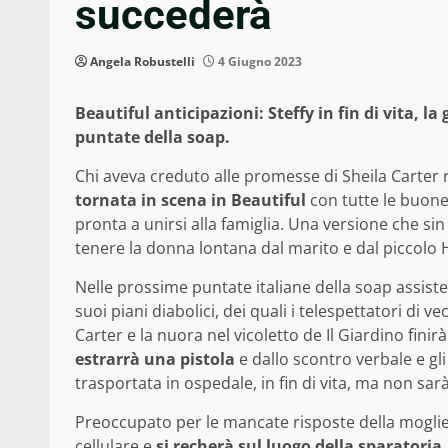
succederà
Angela Robustelli
4 Giugno 2023
Beautiful anticipazioni: Steffy in fin di vita,
puntate della soap.
Chi aveva creduto alle promesse di Sheila Carter
tornata in scena in
Beautiful
con tutte le buone
pronta a unirsi alla famiglia. Una versione che sin
tenere la donna lontana dal marito e dal piccolo H
Nelle prossime puntate italiane della soap assis
suoi piani diabolici, dei quali i telespettatori di 
Carter e la nuora nel vicoletto de Il Giardino fini
estrarrà una pistola
e dallo scontro verbale e gli
trasportata in ospedale, in fin di vita, ma non sarà
Preoccupato per le mancate risposte della moglie
cellulare e
si recherà sul luogo della sparatoria