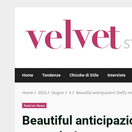
Skip
to
content
Home
Tendenze
Chicche di Stile
Interviste
Home
2023
Giugno
4
Beautiful anticipazioni: Steffy
Fashion News
Beautiful anticipaz