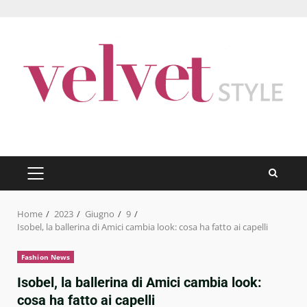
Skip
to
content
PRIMARY
MENU
Home
2023
Giugno
9
Isobel, la ballerina di Amici cambia look: cosa ha fatto ai capelli
Fashion News
Isobel, la ballerina di Amici cambia look:
cosa ha fatto ai capelli