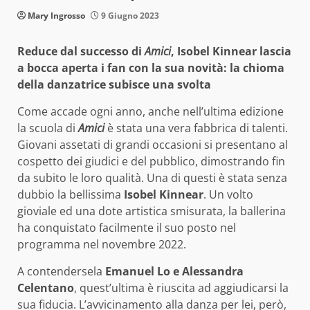
Mary Ingrosso
9 Giugno 2023
Reduce dal successo di
Amici
, Isobel Kinnear lascia
a bocca aperta i fan con la sua novità: la chioma
della danzatrice subisce una svolta
Come accade ogni anno, anche nell’ultima edizione
la scuola di
Amici
è stata una vera fabbrica di talenti.
Giovani assetati di grandi occasioni si presentano al
cospetto dei giudici e del pubblico, dimostrando fin
da subito le loro qualità. Una di questi è stata senza
dubbio la bellissima
Isobel Kinnear
. Un volto
gioviale ed una dote artistica smisurata, la ballerina
ha conquistato facilmente il suo posto nel
programma nel novembre 2022.
A contendersela
Emanuel Lo e Alessandra
Celentano
, quest’ultima è riuscita ad aggiudicarsi la
sua fiducia. L’avvicinamento alla danza per lei, però,