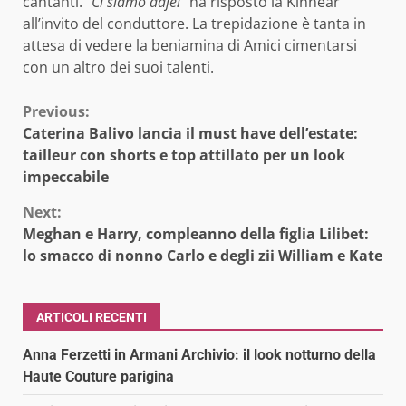
cantanti. “
Ci siamo daje!”
ha risposto la Kinnear
all’invito del conduttore. La trepidazione è tanta in
attesa di vedere la beniamina di Amici cimentarsi
con un altro dei suoi talenti.
Continue
Previous:
Caterina Balivo lancia il must have dell’estate:
Reading
tailleur con shorts e top attillato per un look
impeccabile
Next:
Meghan e Harry, compleanno della figlia Lilibet:
lo smacco di nonno Carlo e degli zii William e Kate
ARTICOLI RECENTI
Anna Ferzetti in Armani Archivio: il look notturno della
Haute Couture parigina