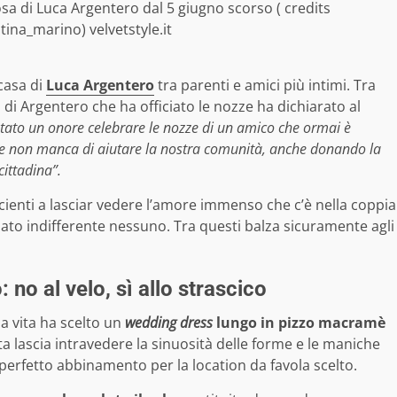
osa di Luca Argentero dal 5 giugno scorso ( credits
ina_marino) velvetstyle.it
casa di
Luca Argentero
tra parenti e amici più intimi. Tra
o di Argentero che ha officiato le nozze ha dichiarato al
stato un onore celebrare le nozze di un amico che ormai è
etti e non manca di aiutare la nostra comunità, anche donando la
ittadina”.
icienti a lasciar vedere l’amore immenso che c’è nella coppia
iato indifferente nessuno. Tra questi balza sicuramente agli
 no al velo, sì allo strascico
ua vita ha scelto un
wedding dress
lungo in pizzo macramè
a lascia intravedere la sinuosità delle forme e le maniche
 perfetto abbinamento per la location da favola scelto.