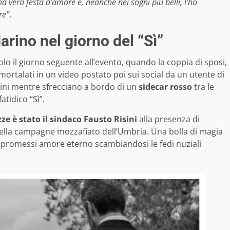
 vera festa d’amore e, neanche nei sogni più belli, l’ho
re”
.
rino nel giorno del “Sì”
olo il giorno seguente all’evento, quando la coppia di sposi,
mmortalati in un video postato poi sui social da un utente di
ini mentre sfrecciano a bordo di un
sidecar rosso
tra le
atidico “Sì”.
ze è stato il
sindaco Fausto Risini
alla presenza di
 nella campagne mozzafiato dell’Umbria. Una bolla di magia
 promessi amore eterno scambiandosi le fedi nuziali