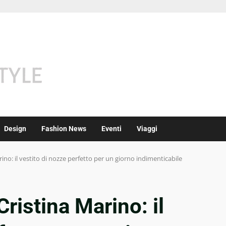
Design
Fashion News
Eventi
Viaggi
rino: il vestito di nozze perfetto per un giorno indimenticabile
Cristina Marino: il