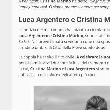
A
Vanityfair
,
Cristina Marino
ha detto: “
Sognavo una
immaginata così.
Ci siamo promessi amore per semp
Luca Argentero e Cristina Ma
La notizia del matrimonio ha iniziato a circolare s
Luca Argentero e Cristina Marino
, sono stati i
TikTok.
Nel breve filmato si vedono i due neo spos
stradine umbre di Città della Pieve subito dopo il f
La coppia ha scelto il rito civile.
A celebrare le noz
pochissimi invitati durante la luce del tramonto
in cui,
Cristina Marino
e
Luca Argentero
si sono
abbracciati dal calore degli affetti più cari.