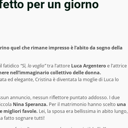
fetto per un giorno
rino quel che rimane impresso è l’abito da sogno della
l fatidico
“Sì, lo voglio”
tra l’attore
Luca
Argentero
e l’attrice
anere nell’immaginario collettivo delle donna.
ta ed elegante, Cristina è diventata la moglie di Luca lo
essun annuncio, nessun riflettore puntato addosso. I due
iccola
Nina Speranza.
Per il matrimonio hanno scelto
una
 migliori favole.
Lei, la sposa era bellissima in abito lungo,
 fatto sognare tutti!