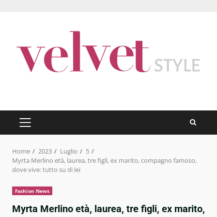
Skip
to
content
PRIMARY
MENU
Home
2023
Luglio
5
Myrta Merlino età, laurea, tre figli, ex marito, compagno famoso,
dove vive: tutto su di lei
Fashion News
Myrta Merlino età, laurea, tre figli, ex marito,