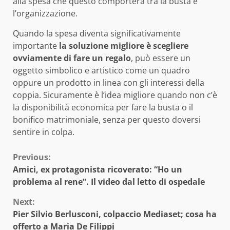
alla spesa che questo comporterà tra la busta e
l’organizzazione.
Quando la spesa diventa significativamente
importante
la soluzione migliore è scegliere
ovviamente di fare un regalo
, può essere un
oggetto simbolico e artistico come un quadro
oppure un prodotto in linea con gli interessi della
coppia. Sicuramente è l’idea migliore quando non c’è
la disponibilità economica per fare la busta o il
bonifico matrimoniale, senza per questo doversi
sentire in colpa.
Continue
Previous:
Amici, ex protagonista ricoverato: “Ho un
Reading
problema al rene”. Il video dal letto di ospedale
Next:
Pier Silvio Berlusconi, colpaccio Mediaset; cosa ha
offerto a Maria De Filippi