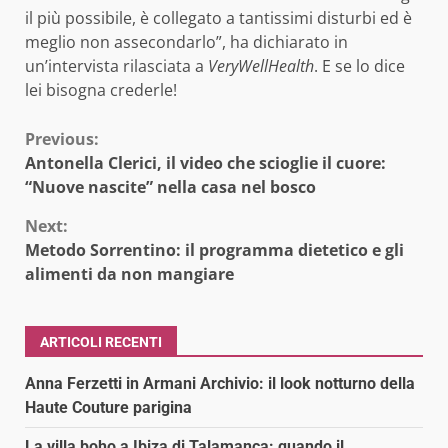
il più possibile, è collegato a tantissimi disturbi ed è
meglio non assecondarlo”, ha dichiarato in
un’intervista rilasciata a
VeryWellHealth
. E se lo dice
lei bisogna crederle!
Continue
Previous:
Antonella Clerici, il video che scioglie il cuore:
Reading
“Nuove nascite” nella casa nel bosco
Next:
Metodo Sorrentino: il programma dietetico e gli
alimenti da non mangiare
ARTICOLI RECENTI
Anna Ferzetti in Armani Archivio: il look notturno della
Haute Couture parigina
La villa boho a Ibiza di Talamanca: quando il